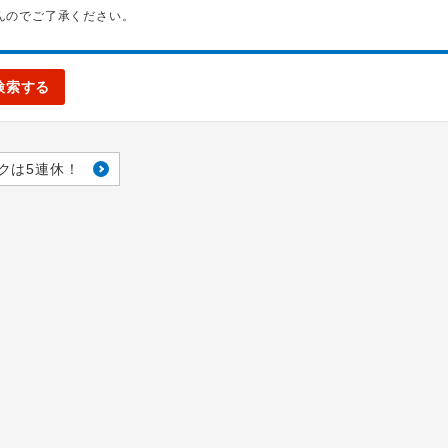
んのでご了承ください。
検索する
クは5連休！