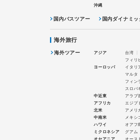
沖縄
国内バスツアー
国内ダイナミッ
海外旅行
海外ツアー
アジア
台湾
フィリ
ヨーロッパ
イタリ
マルタ
フィン
スロバ
中近東
アラブ
アフリカ
エジプ
北米
アメリ
中南米
メキシ
ハワイ
オアフ
ミクロネシア
グアム
オセアニア
オース