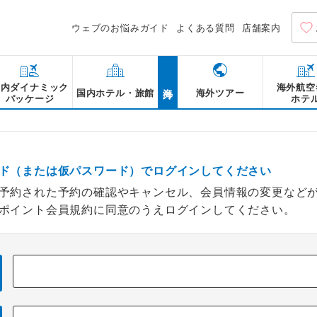
ウェブのお悩みガイド
よくある質問
店舗案内
海外
国内ダイナミック
海外航空
国内ホテル・旅館
海外ツアー
パッケージ
ホテ
ド（または仮パスワード）でログインしてください
予約された予約の確認やキャンセル、会員情報の変更など
ポイント会員規約に同意のうえログインしてください。