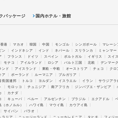
クパッケージ
国内ホテル・旅館
香港
マカオ
韓国
中国
モンゴル
シンガポール
マレーシ
ピン
インドネシア
インド
ネパール
スリランカ
ミャンマー
ア
フランス
ドイツ
スペイン
ポルトガル
イギリス
スイ
モナコ
アイルランド
ロシア
バルト三国
北欧
デンマー
ランド
アイスランド
東欧・中欧
オーストリア
チェコ
クロ
キア
ポーランド
ルーマニア
ブルガリア
首長国連邦
トルコ
ヨルダン
イスラエル
イラン
サウジアラ
ト
モロッコ
チュニジア
南アフリカ
ジンバブエ・ザンビア
カ
カナダ
コ
キューバ
ペルー
アルゼンチン
ブラジル
エクアドル
島（ホノルル）
ハワイ島
マウイ島
カウアイ島
サイパン
パラオ
トラリア
ニュージーランド
ニューカレドニア
タヒチ
フィジ