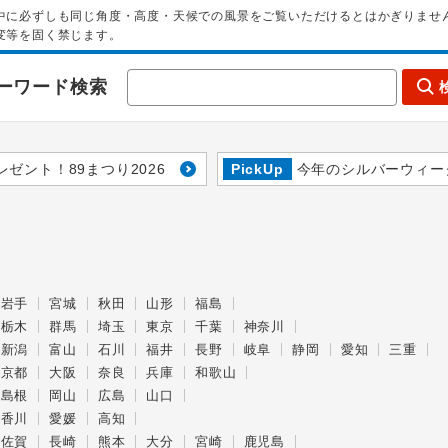
中に必ずしも同じ角度・高度・天候での風景をご覧いただけるとはかぎりませ
変等を固く禁じます。
ーワード検索
レゼント！89まつり2026
PickUp
今年のシルバーウィー
岩手
宮城
秋田
山形
福島
栃木
群馬
埼玉
東京
千葉
神奈川
新潟
富山
石川
福井
長野
岐阜
静岡
愛知
三重
京都
大阪
奈良
兵庫
和歌山
島根
岡山
広島
山口
香川
愛媛
高知
佐賀
長崎
熊本
大分
宮崎
鹿児島