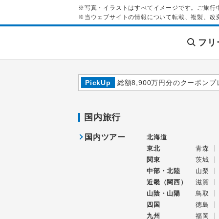
※写真・イラストはすべてイメージです。ご旅行
※当ウェブサイトの情報について転載、複製、改
フリ
PickUp
総額8,900万円分のクーポンプ
国内旅行
国内ツアー
北海道
東北
青森
関東
茨城
中部・北陸
山梨
近畿（関西）
滋賀
山陰・山陽
鳥取
四国
徳島
九州
福岡