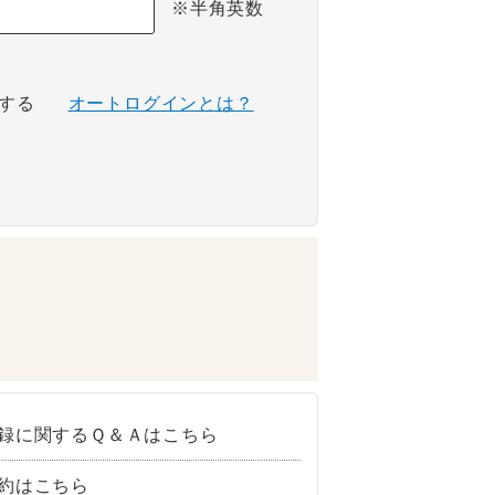
※半角英数
する
オートログインとは？
録に関するＱ＆Ａはこちら
約はこちら