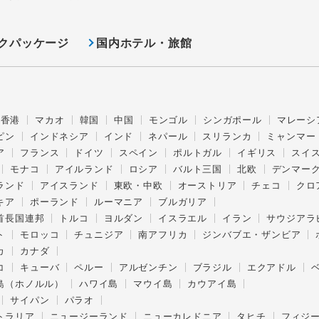
クパッケージ
国内ホテル・旅館
香港
マカオ
韓国
中国
モンゴル
シンガポール
マレーシ
ピン
インドネシア
インド
ネパール
スリランカ
ミャンマー
ア
フランス
ドイツ
スペイン
ポルトガル
イギリス
スイ
モナコ
アイルランド
ロシア
バルト三国
北欧
デンマー
ランド
アイスランド
東欧・中欧
オーストリア
チェコ
クロ
キア
ポーランド
ルーマニア
ブルガリア
首長国連邦
トルコ
ヨルダン
イスラエル
イラン
サウジアラ
ト
モロッコ
チュニジア
南アフリカ
ジンバブエ・ザンビア
カ
カナダ
コ
キューバ
ペルー
アルゼンチン
ブラジル
エクアドル
島（ホノルル）
ハワイ島
マウイ島
カウアイ島
サイパン
パラオ
トラリア
ニュージーランド
ニューカレドニア
タヒチ
フィジ