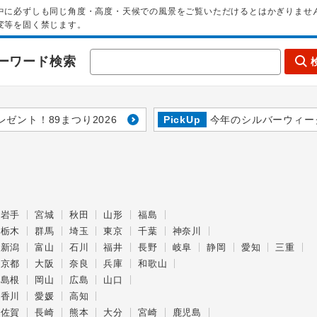
中に必ずしも同じ角度・高度・天候での風景をご覧いただけるとはかぎりませ
変等を固く禁じます。
ーワード検索
レゼント！89まつり2026
PickUp
今年のシルバーウィー
岩手
宮城
秋田
山形
福島
栃木
群馬
埼玉
東京
千葉
神奈川
新潟
富山
石川
福井
長野
岐阜
静岡
愛知
三重
京都
大阪
奈良
兵庫
和歌山
島根
岡山
広島
山口
香川
愛媛
高知
佐賀
長崎
熊本
大分
宮崎
鹿児島