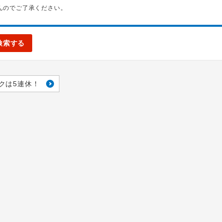
んのでご了承ください。
検索する
クは5連休！