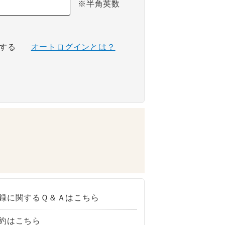
※半角英数
する
オートログインとは？
録に関するＱ＆Ａはこちら
約はこちら