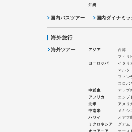
沖縄
国内バスツアー
国内ダイナミッ
海外旅行
海外ツアー
アジア
台湾
フィリ
ヨーロッパ
イタリ
マルタ
フィン
スロバ
中近東
アラブ
アフリカ
エジプ
北米
アメリ
中南米
メキシ
ハワイ
オアフ
ミクロネシア
グアム
オセアニア
オース