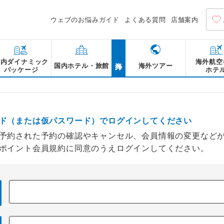
ウェブのお悩みガイド
よくある質問
店舗案内
海外
国内ダイナミック
海外航空
国内ホテル・旅館
海外ツアー
パッケージ
ホテ
ド（または仮パスワード）でログインしてください
予約された予約の確認やキャンセル、会員情報の変更など
ポイント会員規約に同意のうえログインしてください。