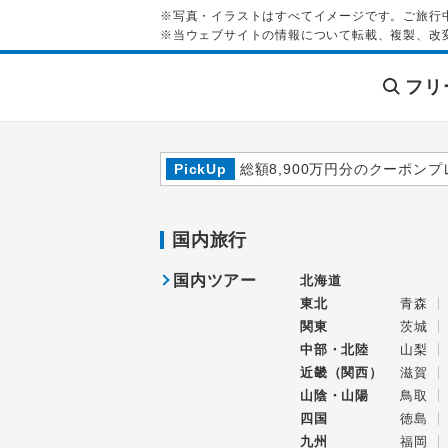
※写真・イラストはすべてイメージです。ご旅行
※当ウェブサイトの情報について転載、複製、改
フリ
PickUp
総額8,900万円分のクーポンプ
国内旅行
国内ツアー
北海道
東北
青森
関東
茨城
中部・北陸
山梨
近畿（関西）
滋賀
山陰・山陽
鳥取
四国
徳島
九州
福岡