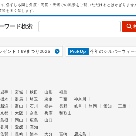
中に必ずしも同じ角度・高度・天候での風景をご覧いただけるとはかぎりませ
変等を固く禁じます。
ーワード検索
レゼント！89まつり2026
PickUp
今年のシルバーウィー
岩手
宮城
秋田
山形
福島
栃木
群馬
埼玉
東京
千葉
神奈川
新潟
富山
石川
福井
長野
岐阜
静岡
愛知
三重
京都
大阪
奈良
兵庫
和歌山
島根
岡山
広島
山口
香川
愛媛
高知
佐賀
長崎
熊本
大分
宮崎
鹿児島