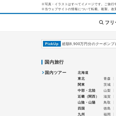
※写真・イラストはすべてイメージです。ご旅行
※当ウェブサイトの情報について転載、複製、改
フリ
PickUp
総額8,900万円分のクーポンプ
国内旅行
国内ツアー
北海道
東北
青森
関東
茨城
中部・北陸
山梨
近畿（関西）
滋賀
山陰・山陽
鳥取
四国
徳島
九州
福岡