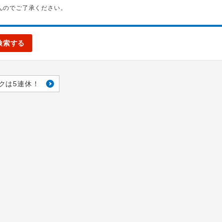
んのでご了承ください。
検索する
クは5連休！