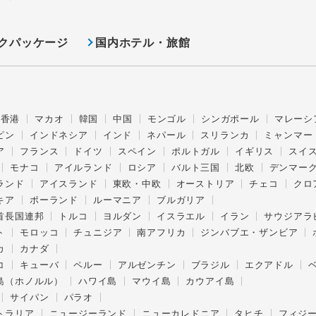
クパッケージ
国内ホテル・旅館
香港
マカオ
韓国
中国
モンゴル
シンガポール
マレーシ
ピン
インドネシア
インド
ネパール
スリランカ
ミャンマー
ア
フランス
ドイツ
スペイン
ポルトガル
イギリス
スイ
モナコ
アイルランド
ロシア
バルト三国
北欧
デンマー
ランド
アイスランド
東欧・中欧
オーストリア
チェコ
クロ
キア
ポーランド
ルーマニア
ブルガリア
首長国連邦
トルコ
ヨルダン
イスラエル
イラン
サウジアラ
ト
モロッコ
チュニジア
南アフリカ
ジンバブエ・ザンビア
カ
カナダ
コ
キューバ
ペルー
アルゼンチン
ブラジル
エクアドル
島（ホノルル）
ハワイ島
マウイ島
カウアイ島
サイパン
パラオ
トラリア
ニュージーランド
ニューカレドニア
タヒチ
フィジ