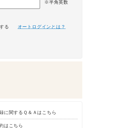
※半角英数
する
オートログインとは？
録に関するＱ＆Ａはこちら
約はこちら