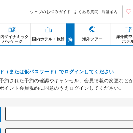
ウェブのお悩みガイド
よくある質問
店舗案内
海外
国内ダイナミック
海外航空
国内ホテル・旅館
海外ツアー
パッケージ
ホテ
ド（または仮パスワード）でログインしてください
予約された予約の確認やキャンセル、会員情報の変更など
ポイント会員規約に同意のうえログインしてください。