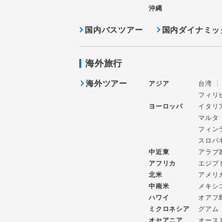
沖縄
国内バスツアー
国内ダイナミッ
海外旅行
海外ツアー
アジア
台湾
フィリ
ヨーロッパ
イタリ
マルタ
フィン
スロバ
中近東
アラブ
アフリカ
エジプ
北米
アメリ
中南米
メキシ
ハワイ
オアフ
ミクロネシア
グアム
オセアニア
オース