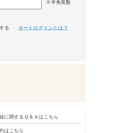
※半角英数
する
オートログインとは？
録に関するＱ＆Ａはこちら
約はこちら