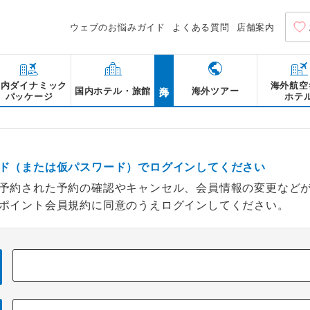
ウェブのお悩みガイド
よくある質問
店舗案内
海外
国内ダイナミック
海外航空
国内ホテル・旅館
海外ツアー
パッケージ
ホテ
ド（または仮パスワード）でログインしてください
予約された予約の確認やキャンセル、会員情報の変更など
ポイント会員規約に同意のうえログインしてください。