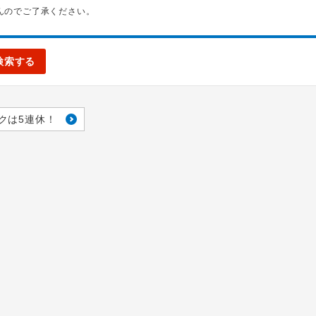
んのでご了承ください。
検索する
クは5連休！