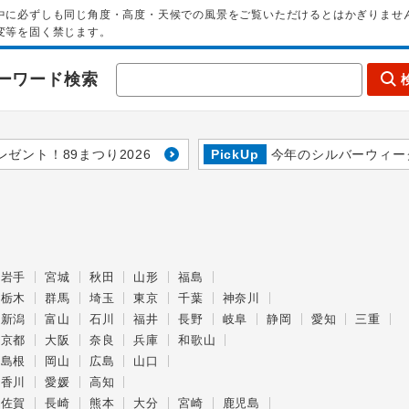
中に必ずしも同じ角度・高度・天候での風景をご覧いただけるとはかぎりませ
変等を固く禁じます。
ーワード検索
レゼント！89まつり2026
PickUp
今年のシルバーウィー
岩手
宮城
秋田
山形
福島
栃木
群馬
埼玉
東京
千葉
神奈川
新潟
富山
石川
福井
長野
岐阜
静岡
愛知
三重
京都
大阪
奈良
兵庫
和歌山
島根
岡山
広島
山口
香川
愛媛
高知
佐賀
長崎
熊本
大分
宮崎
鹿児島