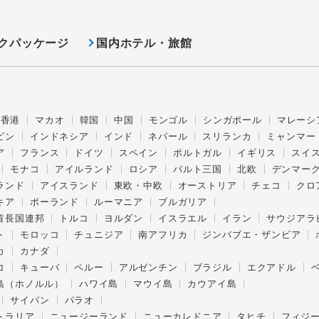
クパッケージ
国内ホテル・旅館
香港
マカオ
韓国
中国
モンゴル
シンガポール
マレーシ
ピン
インドネシア
インド
ネパール
スリランカ
ミャンマー
ア
フランス
ドイツ
スペイン
ポルトガル
イギリス
スイ
モナコ
アイルランド
ロシア
バルト三国
北欧
デンマー
ランド
アイスランド
東欧・中欧
オーストリア
チェコ
クロ
キア
ポーランド
ルーマニア
ブルガリア
首長国連邦
トルコ
ヨルダン
イスラエル
イラン
サウジアラ
ト
モロッコ
チュニジア
南アフリカ
ジンバブエ・ザンビア
カ
カナダ
コ
キューバ
ペルー
アルゼンチン
ブラジル
エクアドル
島（ホノルル）
ハワイ島
マウイ島
カウアイ島
サイパン
パラオ
トラリア
ニュージーランド
ニューカレドニア
タヒチ
フィジ