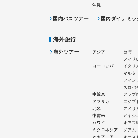
沖縄
国内バスツアー
国内ダイナミッ
海外旅行
海外ツアー
アジア
台湾
フィリ
ヨーロッパ
イタリ
マルタ
フィン
スロバ
中近東
アラブ
アフリカ
エジプ
北米
アメリ
中南米
メキシ
ハワイ
オアフ
ミクロネシア
グアム
オセアニア
オース