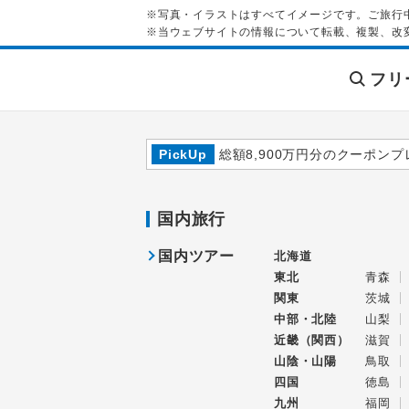
※写真・イラストはすべてイメージです。ご旅行
※当ウェブサイトの情報について転載、複製、改
フリ
PickUp
総額8,900万円分のクーポンプ
国内旅行
国内ツアー
北海道
東北
青森
関東
茨城
中部・北陸
山梨
近畿（関西）
滋賀
山陰・山陽
鳥取
四国
徳島
九州
福岡