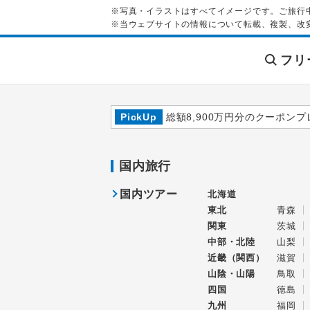
※写真・イラストはすべてイメージです。ご旅行
※当ウェブサイトの情報について転載、複製、改
フリ
PickUp
総額8,900万円分のクーポンプ
国内旅行
国内ツアー
北海道
東北
青森
関東
茨城
中部・北陸
山梨
近畿（関西）
滋賀
山陰・山陽
鳥取
四国
徳島
九州
福岡