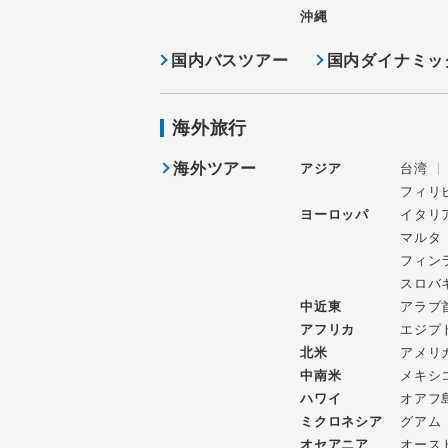
沖縄
国内バスツアー
国内ダイナミッ
海外旅行
海外ツアー
アジア
台湾
フィリ
ヨーロッパ
イタリ
マルタ
フィン
スロバ
中近東
アラブ
アフリカ
エジプ
北米
アメリ
中南米
メキシ
ハワイ
オアフ
ミクロネシア
グアム
オセアニア
オース