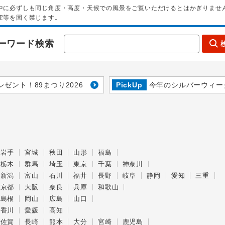
中に必ずしも同じ角度・高度・天候での風景をご覧いただけるとはかぎりませ
変等を固く禁じます。
ーワード検索
レゼント！89まつり2026
PickUp
今年のシルバーウィー
岩手
宮城
秋田
山形
福島
栃木
群馬
埼玉
東京
千葉
神奈川
新潟
富山
石川
福井
長野
岐阜
静岡
愛知
三重
京都
大阪
奈良
兵庫
和歌山
島根
岡山
広島
山口
香川
愛媛
高知
佐賀
長崎
熊本
大分
宮崎
鹿児島