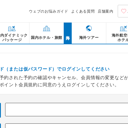
ウェブのお悩みガイド
よくある質問
店舗案内
海外
国内ダイナミック
海外航空
国内ホテル・旅館
海外ツアー
パッケージ
ホテ
ド（または仮パスワード）でログインしてください
予約された予約の確認やキャンセル、会員情報の変更など
ポイント会員規約に同意のうえログインしてください。