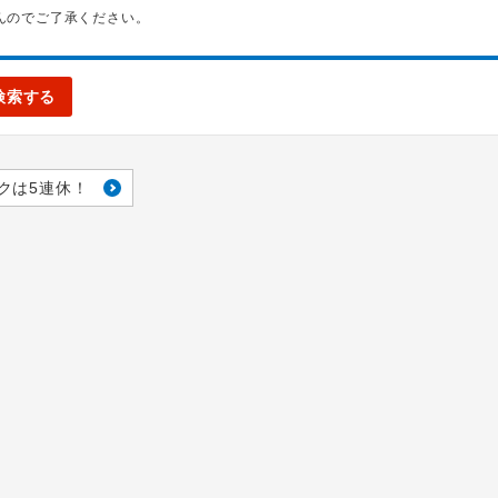
んのでご了承ください。
検索する
クは5連休！