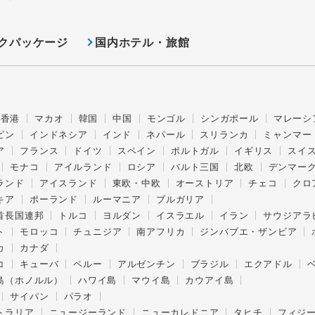
クパッケージ
国内ホテル・旅館
香港
マカオ
韓国
中国
モンゴル
シンガポール
マレーシ
ピン
インドネシア
インド
ネパール
スリランカ
ミャンマー
ア
フランス
ドイツ
スペイン
ポルトガル
イギリス
スイ
モナコ
アイルランド
ロシア
バルト三国
北欧
デンマー
ランド
アイスランド
東欧・中欧
オーストリア
チェコ
クロ
キア
ポーランド
ルーマニア
ブルガリア
首長国連邦
トルコ
ヨルダン
イスラエル
イラン
サウジアラ
ト
モロッコ
チュニジア
南アフリカ
ジンバブエ・ザンビア
カ
カナダ
コ
キューバ
ペルー
アルゼンチン
ブラジル
エクアドル
島（ホノルル）
ハワイ島
マウイ島
カウアイ島
サイパン
パラオ
トラリア
ニュージーランド
ニューカレドニア
タヒチ
フィジ