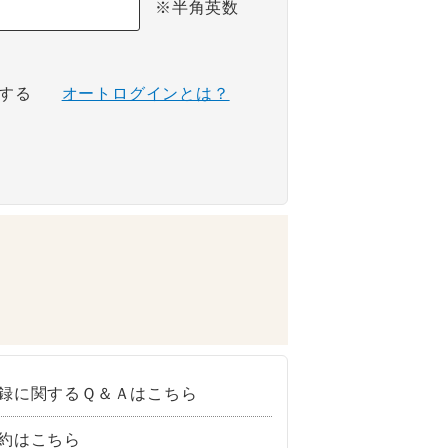
※半角英数
する
オートログインとは？
録に関するＱ＆Ａはこちら
約はこちら