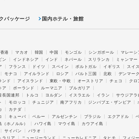
クパッケージ
国内ホテル・旅館
香港
マカオ
韓国
中国
モンゴル
シンガポール
マレーシ
ピン
インドネシア
インド
ネパール
スリランカ
ミャンマー
ア
フランス
ドイツ
スペイン
ポルトガル
イギリス
スイ
モナコ
アイルランド
ロシア
バルト三国
北欧
デンマー
ランド
アイスランド
東欧・中欧
オーストリア
チェコ
クロ
キア
ポーランド
ルーマニア
ブルガリア
首長国連邦
トルコ
ヨルダン
イスラエル
イラン
サウジアラ
ト
モロッコ
チュニジア
南アフリカ
ジンバブエ・ザンビア
カ
カナダ
コ
キューバ
ペルー
アルゼンチン
ブラジル
エクアドル
島（ホノルル）
ハワイ島
マウイ島
カウアイ島
サイパン
パラオ
トラリア
ニュージーランド
ニューカレドニア
タヒチ
フィジ