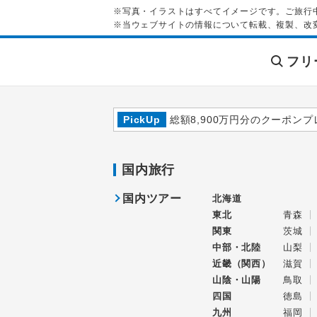
※写真・イラストはすべてイメージです。ご旅行
※当ウェブサイトの情報について転載、複製、改
フリ
PickUp
総額8,900万円分のクーポンプ
国内旅行
国内ツアー
北海道
東北
青森
関東
茨城
中部・北陸
山梨
近畿（関西）
滋賀
山陰・山陽
鳥取
四国
徳島
九州
福岡