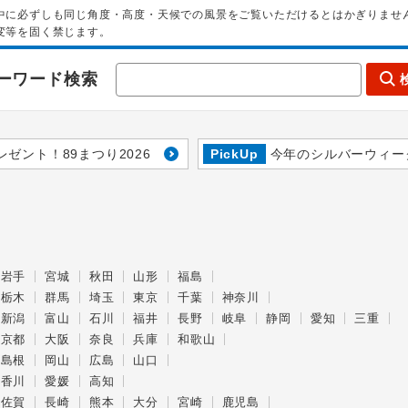
中に必ずしも同じ角度・高度・天候での風景をご覧いただけるとはかぎりませ
変等を固く禁じます。
ーワード検索
レゼント！89まつり2026
PickUp
今年のシルバーウィー
岩手
宮城
秋田
山形
福島
栃木
群馬
埼玉
東京
千葉
神奈川
新潟
富山
石川
福井
長野
岐阜
静岡
愛知
三重
京都
大阪
奈良
兵庫
和歌山
島根
岡山
広島
山口
香川
愛媛
高知
佐賀
長崎
熊本
大分
宮崎
鹿児島