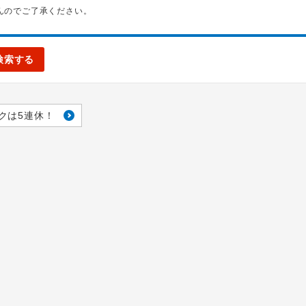
んのでご了承ください。
検索する
クは5連休！