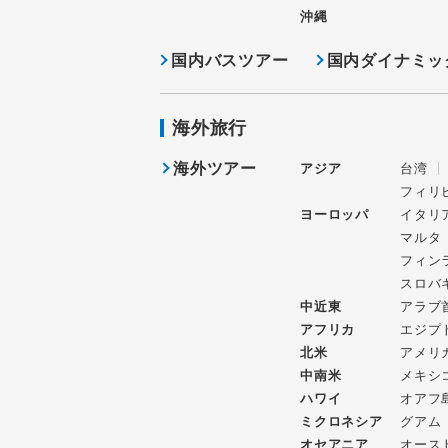
沖縄
国内バスツアー
国内ダイナミッ
海外旅行
海外ツアー
アジア
台湾
フィリ
ヨーロッパ
イタリ
マルタ
フィン
スロバ
中近東
アラブ
アフリカ
エジプ
北米
アメリ
中南米
メキシ
ハワイ
オアフ
ミクロネシア
グアム
オセアニア
オース