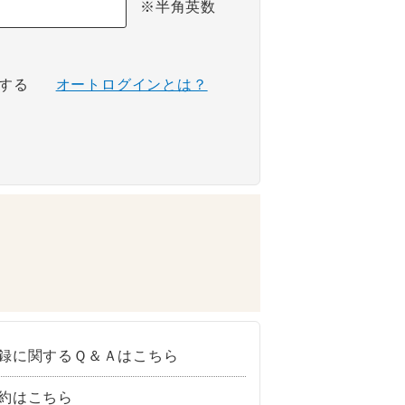
※半角英数
する
オートログインとは？
録に関するＱ＆Ａはこちら
約はこちら