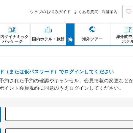
ウェブのお悩みガイド
よくある質問
店舗案内
海外
国内ダイナミック
海外航空
国内ホテル・旅館
海外ツアー
パッケージ
ホテ
ド（または仮パスワード）でログインしてください
予約された予約の確認やキャンセル、会員情報の変更など
ポイント会員規約に同意のうえログインしてください。