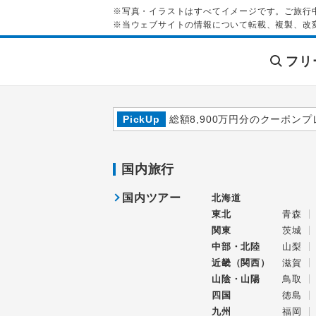
※写真・イラストはすべてイメージです。ご旅行
※当ウェブサイトの情報について転載、複製、改
フリ
PickUp
総額8,900万円分のクーポンプ
国内旅行
国内ツアー
北海道
東北
青森
関東
茨城
中部・北陸
山梨
近畿（関西）
滋賀
山陰・山陽
鳥取
四国
徳島
九州
福岡