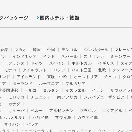
クパッケージ
国内ホテル・旅館
香港
マカオ
韓国
中国
モンゴル
シンガポール
マレーシ
ピン
インドネシア
インド
ネパール
スリランカ
ミャンマー
ア
フランス
ドイツ
スペイン
ポルトガル
イギリス
スイ
モナコ
アイルランド
ロシア
バルト三国
北欧
デンマー
ランド
アイスランド
東欧・中欧
オーストリア
チェコ
クロ
キア
ポーランド
ルーマニア
ブルガリア
首長国連邦
トルコ
ヨルダン
イスラエル
イラン
サウジアラ
ト
モロッコ
チュニジア
南アフリカ
ジンバブエ・ザンビア
カ
カナダ
コ
キューバ
ペルー
アルゼンチン
ブラジル
エクアドル
島（ホノルル）
ハワイ島
マウイ島
カウアイ島
サイパン
パラオ
トラリア
ニュージーランド
ニューカレドニア
タヒチ
フィジ