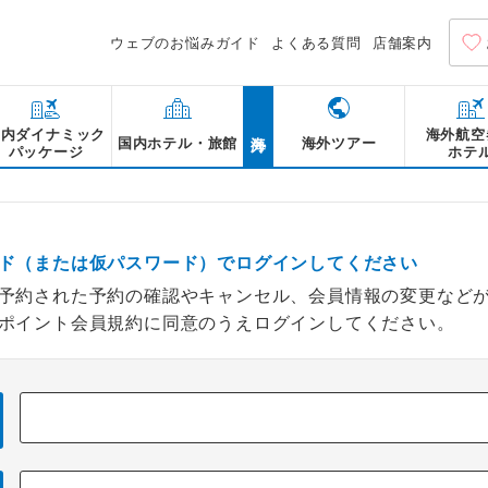
ウェブのお悩みガイド
よくある質問
店舗案内
海外
国内ダイナミック
海外航空
国内ホテル・旅館
海外ツアー
パッケージ
ホテ
ド（または仮パスワード）でログインしてください
予約された予約の確認やキャンセル、会員情報の変更など
ポイント会員規約に同意のうえログインしてください。