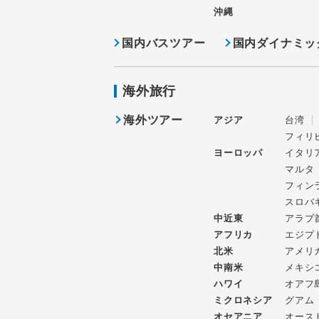
沖縄
国内バスツアー
国内ダイナミッ
海外旅行
海外ツアー
アジア
台湾
フィリ
ヨーロッパ
イタリ
マルタ
フィン
スロバ
中近東
アラブ
アフリカ
エジプ
北米
アメリ
中南米
メキシ
ハワイ
オアフ
ミクロネシア
グアム
オセアニア
オース