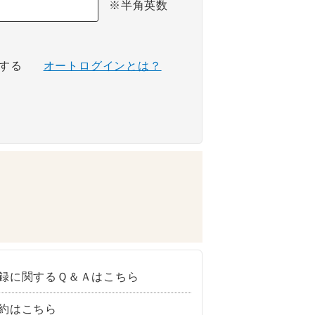
※半角英数
する
オートログインとは？
録に関するＱ＆Ａはこちら
約はこちら