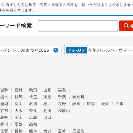
中に必ずしも同じ角度・高度・天候での風景をご覧いただけるとはかぎりませ
変等を固く禁じます。
ーワード検索
レゼント！89まつり2026
PickUp
今年のシルバーウィー
岩手
宮城
秋田
山形
福島
栃木
群馬
埼玉
東京
千葉
神奈川
新潟
富山
石川
福井
長野
岐阜
静岡
愛知
三重
京都
大阪
奈良
兵庫
和歌山
島根
岡山
広島
山口
香川
愛媛
高知
佐賀
長崎
熊本
大分
宮崎
鹿児島