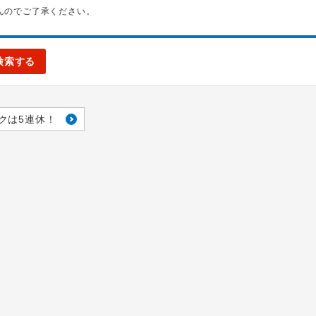
んのでご了承ください。
検索する
クは5連休！