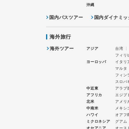
沖縄
国内バスツアー
国内ダイナミッ
海外旅行
海外ツアー
アジア
台湾
フィリ
ヨーロッパ
イタリ
マルタ
フィン
スロバ
中近東
アラブ
アフリカ
エジプ
北米
アメリ
中南米
メキシ
ハワイ
オアフ
ミクロネシア
グアム
オセアニア
オース