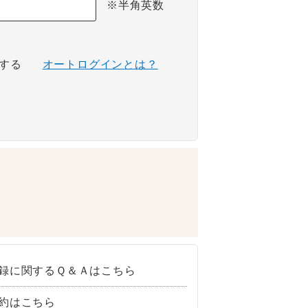
※半角英数
する
オートログインとは？
録に関するＱ＆Ａはこちら
約はこちら