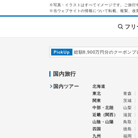
※写真・イラストはすべてイメージです。ご旅行
※当ウェブサイトの情報について転載、複製、改
フリ
PickUp
総額8,900万円分のクーポンプ
国内旅行
国内ツアー
北海道
東北
青森
関東
茨城
中部・北陸
山梨
近畿（関西）
滋賀
山陰・山陽
鳥取
四国
徳島
九州
福岡