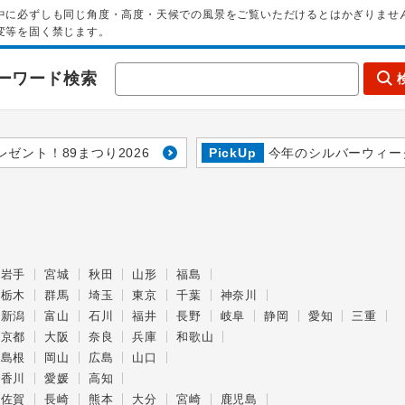
中に必ずしも同じ角度・高度・天候での風景をご覧いただけるとはかぎりませ
変等を固く禁じます。
ーワード検索
レゼント！89まつり2026
PickUp
今年のシルバーウィー
岩手
宮城
秋田
山形
福島
栃木
群馬
埼玉
東京
千葉
神奈川
新潟
富山
石川
福井
長野
岐阜
静岡
愛知
三重
京都
大阪
奈良
兵庫
和歌山
島根
岡山
広島
山口
香川
愛媛
高知
佐賀
長崎
熊本
大分
宮崎
鹿児島