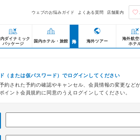
ウェブのお悩みガイド
よくある質問
店舗案内
海外
国内ダイナミック
海外航空
国内ホテル・旅館
海外ツアー
パッケージ
ホテ
ド（または仮パスワード）でログインしてください
予約された予約の確認やキャンセル、会員情報の変更など
ポイント会員規約に同意のうえログインしてください。