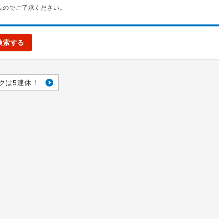
んのでご了承ください。
検索する
クは5連休！