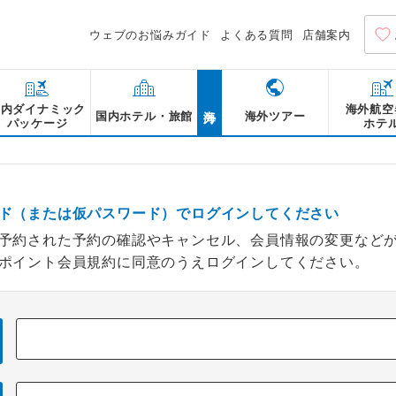
ウェブのお悩みガイド
よくある質問
店舗案内
海外
国内ダイナミック
海外航空
国内ホテル・旅館
海外ツアー
パッケージ
ホテ
ド（または仮パスワード）でログインしてください
予約された予約の確認やキャンセル、会員情報の変更など
ポイント会員規約に同意のうえログインしてください。