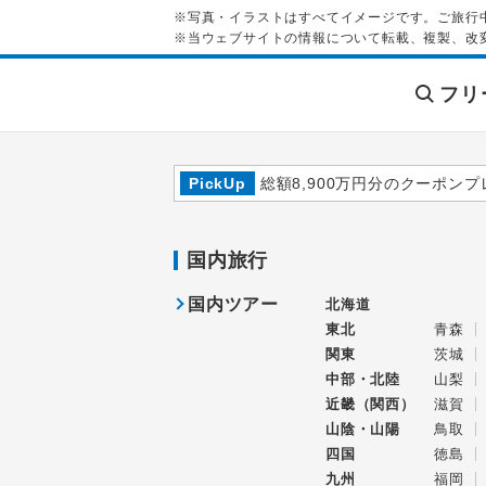
※写真・イラストはすべてイメージです。ご旅行
※当ウェブサイトの情報について転載、複製、改
フリ
PickUp
総額8,900万円分のクーポンプ
国内旅行
国内ツアー
北海道
東北
青森
関東
茨城
中部・北陸
山梨
近畿（関西）
滋賀
山陰・山陽
鳥取
四国
徳島
九州
福岡