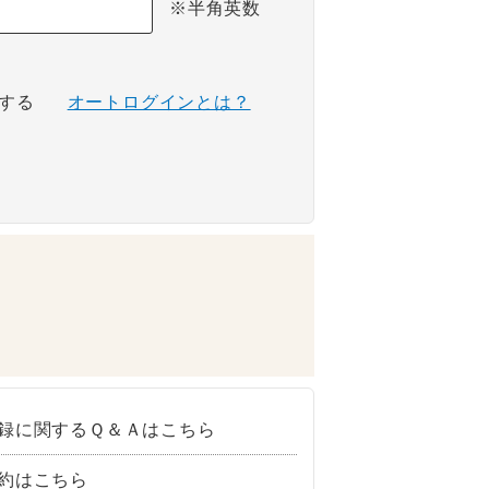
※半角英数
する
オートログインとは？
録に関するＱ＆Ａはこちら
約はこちら