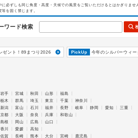
中に必ずしも同じ角度・高度・天候での風景をご覧いただけるとはかぎりませ
変等を固く禁じます。
ーワード検索
レゼント！89まつり2026
PickUp
今年のシルバーウィー
岩手
宮城
秋田
山形
福島
栃木
群馬
埼玉
東京
千葉
神奈川
新潟
富山
石川
福井
長野
岐阜
静岡
愛知
三重
京都
大阪
奈良
兵庫
和歌山
島根
岡山
広島
山口
香川
愛媛
高知
佐賀
長崎
熊本
大分
宮崎
鹿児島