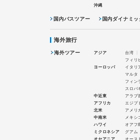
沖縄
国内バスツアー
国内ダイナミッ
海外旅行
海外ツアー
アジア
台湾
フィリ
ヨーロッパ
イタリ
マルタ
フィン
スロバ
中近東
アラブ
アフリカ
エジプ
北米
アメリ
中南米
メキシ
ハワイ
オアフ
ミクロネシア
グアム
オセアニア
オース