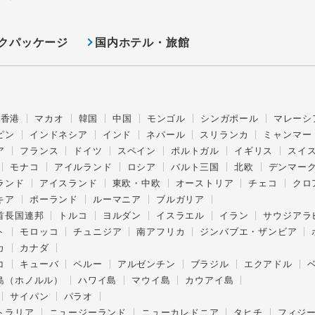
クパッケージ
国内ホテル・旅館
香港
マカオ
韓国
中国
モンゴル
シンガポール
マレーシ
ピン
インドネシア
インド
ネパール
スリランカ
ミャンマー
ア
フランス
ドイツ
スペイン
ポルトガル
イギリス
スイ
モナコ
アイルランド
ロシア
バルト三国
北欧
デンマー
ランド
アイスランド
東欧・中欧
オーストリア
チェコ
クロ
キア
ポーランド
ルーマニア
ブルガリア
首長国連邦
トルコ
ヨルダン
イスラエル
イラン
サウジアラ
ト
モロッコ
チュニジア
南アフリカ
ジンバブエ・ザンビア
カ
カナダ
コ
キューバ
ペルー
アルゼンチン
ブラジル
エクアドル
島（ホノルル）
ハワイ島
マウイ島
カウアイ島
サイパン
パラオ
トラリア
ニュージーランド
ニューカレドニア
タヒチ
フィジ