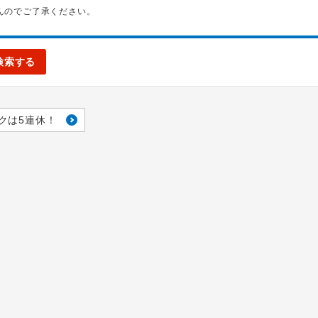
んのでご了承ください。
検索する
クは5連休！