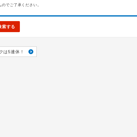
んのでご了承ください。
検索する
クは5連休！