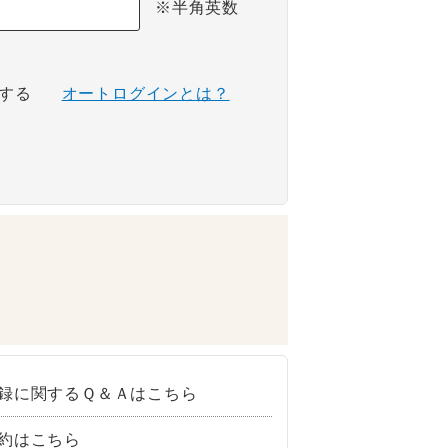
※半角英数
する
オートログインとは？
録に関するＱ＆Ａはこちら
約はこちら