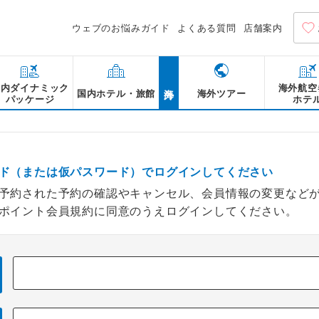
ウェブのお悩みガイド
よくある質問
店舗案内
海外
国内ダイナミック
海外航空
国内ホテル・旅館
海外ツアー
パッケージ
ホテ
ド（または仮パスワード）でログインしてください
予約された予約の確認やキャンセル、会員情報の変更など
ポイント会員規約に同意のうえログインしてください。