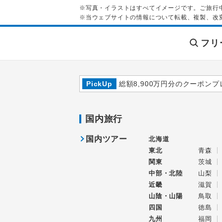
※写真・イラストはすべてイメージです。ご旅行
※当ウェブサイトの情報について転載、複製、改
フリ
PickUp
総額8,900万円分のクーポンプ
国内旅行
国内ツアー
北海道
東北
青森
関東
茨城
中部・北陸
山梨
近畿
滋賀
山陰・山陽
鳥取
四国
徳島
九州
福岡