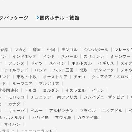
クパッケージ
国内ホテル・旅館
香港
マカオ
韓国
中国
モンゴル
シンガポール
マレーシ
ピン
インドネシア
インド
ネパール
スリランカ
ミャンマー
ア
フランス
ドイツ
スペイン
ポルトガル
イギリス
スイ
アイルランド
ロシア
バルト三国
北欧
デンマーク
ノル
ランド
東欧・中欧
オーストリア
チェコ
クロアチア・スロベ
ンド
ルーマニア
ブルガリア
首長国連邦
トルコ
ヨルダン
イスラエル
イラン
ト
モロッコ
チュニジア
南アフリカ
ジンバブエ・ザンビア
カ
カナダ
コ
キューバ
ペルー
アルゼンチン
ブラジル
エクアドル
島（ホノルル）
ハワイ島
マウイ島
カウアイ島
サイパン
トラリア
ニュージーランド