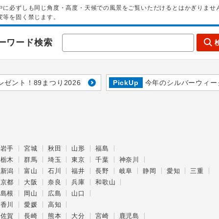
中に必ずしも同じ角度・高度・天候での風景をご覧いただけるとはかぎりませ
変等を固く禁じます。
ーワード検索
レゼント！89まつり2026
PickUp
今年のシルバーウィー
岩手
宮城
秋田
山形
福島
栃木
群馬
埼玉
東京
千葉
神奈川
新潟
富山
石川
福井
長野
岐阜
静岡
愛知
三重
京都
大阪
奈良
兵庫
和歌山
島根
岡山
広島
山口
香川
愛媛
高知
佐賀
長崎
熊本
大分
宮崎
鹿児島