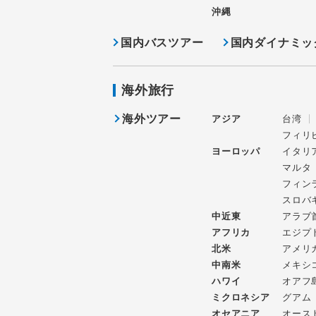
沖縄
国内バスツアー
国内ダイナミッ
海外旅行
海外ツアー
アジア
台湾
フィリ
ヨーロッパ
イタリ
マルタ
フィン
スロバ
中近東
アラブ
アフリカ
エジプ
北米
アメリ
中南米
メキシ
ハワイ
オアフ
ミクロネシア
グアム
オセアニア
オース