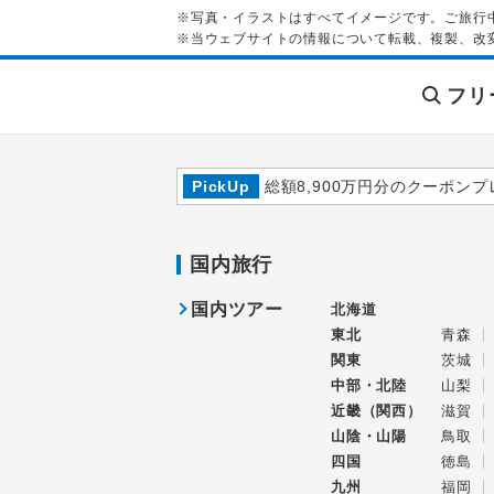
※写真・イラストはすべてイメージです。ご旅行
※当ウェブサイトの情報について転載、複製、改
フリ
PickUp
総額8,900万円分のクーポンプ
国内旅行
国内ツアー
北海道
東北
青森
関東
茨城
中部・北陸
山梨
近畿（関西）
滋賀
山陰・山陽
鳥取
四国
徳島
九州
福岡