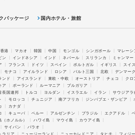
クパッケージ
国内ホテル・旅館
香港
マカオ
韓国
中国
モンゴル
シンガポール
マレーシ
ピン
インドネシア
インド
ネパール
スリランカ
ミャンマー
ア
フランス
ドイツ
スペイン
ポルトガル
イギリス
スイ
モナコ
アイルランド
ロシア
バルト三国
北欧
デンマー
ランド
アイスランド
東欧・中欧
オーストリア
チェコ
クロ
キア
ポーランド
ルーマニア
ブルガリア
首長国連邦
トルコ
ヨルダン
イスラエル
イラン
サウジアラ
ト
モロッコ
チュニジア
南アフリカ
ジンバブエ・ザンビア
カ
カナダ
コ
キューバ
ペルー
アルゼンチン
ブラジル
エクアドル
島（ホノルル）
ハワイ島
マウイ島
カウアイ島
サイパン
パラオ
トラリア
ニュージーランド
ニューカレドニア
タヒチ
フィジ