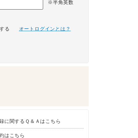
※半角英数
する
オートログインとは？
録に関するＱ＆Ａはこちら
約はこちら