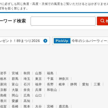
中に必ずしも同じ角度・高度・天候での風景をご覧いただけるとはかぎりませ
変等を固く禁じます。
ーワード検索
レゼント！89まつり2026
PickUp
今年のシルバーウィー
岩手
宮城
秋田
山形
福島
栃木
群馬
埼玉
東京
千葉
神奈川
新潟
富山
石川
福井
長野
岐阜
静岡
愛知
三重
京都
大阪
奈良
兵庫
和歌山
島根
岡山
広島
山口
香川
愛媛
高知
佐賀
長崎
熊本
大分
宮崎
鹿児島