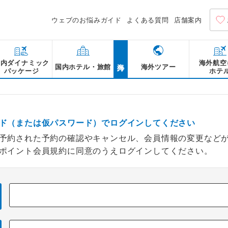
ウェブのお悩みガイド
よくある質問
店舗案内
海外
国内ダイナミック
海外航空
国内ホテル・旅館
海外ツアー
パッケージ
ホテ
ド（または仮パスワード）でログインしてください
予約された予約の確認やキャンセル、会員情報の変更など
ポイント会員規約に同意のうえログインしてください。