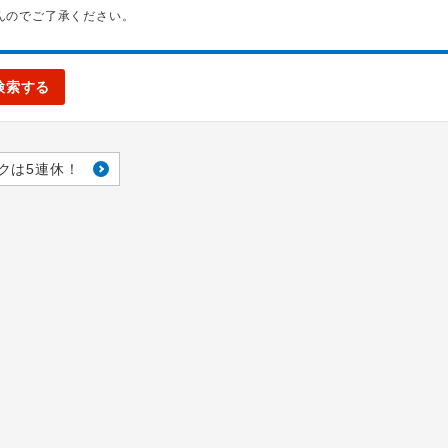
んのでご了承ください。
検索する
クは5連休！