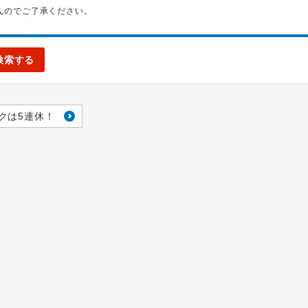
んのでご了承ください。
検索する
クは5連休！