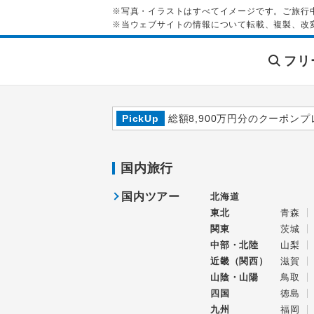
※写真・イラストはすべてイメージです。ご旅行
※当ウェブサイトの情報について転載、複製、改
フリ
PickUp
総額8,900万円分のクーポンプ
国内旅行
国内ツアー
北海道
東北
青森
関東
茨城
中部・北陸
山梨
近畿（関西）
滋賀
山陰・山陽
鳥取
四国
徳島
九州
福岡