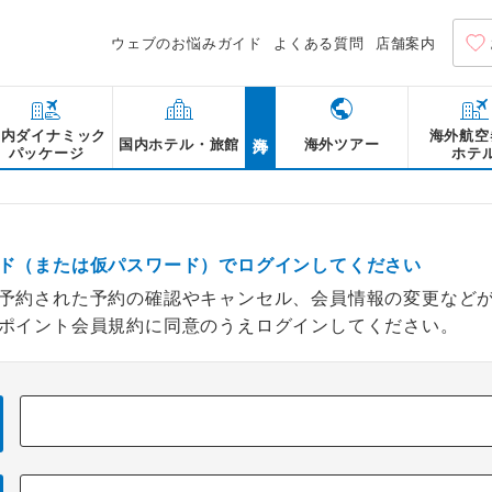
ウェブのお悩みガイド
よくある質問
店舗案内
海外
国内ダイナミック
海外航空
国内ホテル・旅館
海外ツアー
パッケージ
ホテ
ド（または仮パスワード）でログインしてください
予約された予約の確認やキャンセル、会員情報の変更など
ポイント会員規約に同意のうえログインしてください。