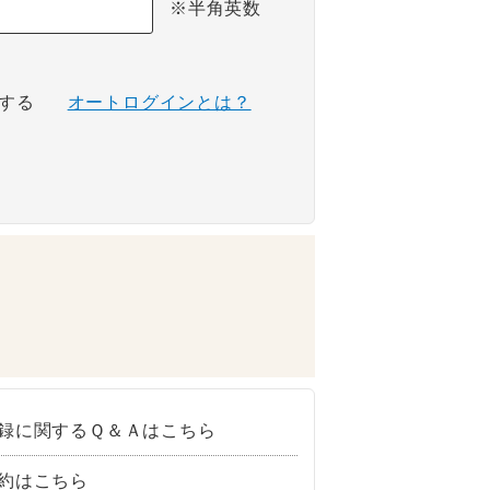
※半角英数
する
オートログインとは？
録に関するＱ＆Ａはこちら
約はこちら