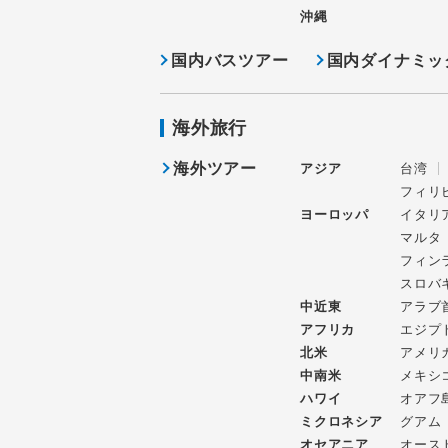
沖縄
国内バスツアー
国内ダイナミッ
海外旅行
海外ツアー
アジア
台湾
フィリ
ヨーロッパ
イタリ
マルタ
フィン
スロバ
中近東
アラブ
アフリカ
エジプ
北米
アメリ
中南米
メキシ
ハワイ
オアフ
ミクロネシア
グアム
オセアニア
オース