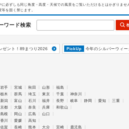
中に必ずしも同じ角度・高度・天候での風景をご覧いただけるとはかぎりませ
変等を固く禁じます。
ーワード検索
レゼント！89まつり2026
PickUp
今年のシルバーウィー
岩手
宮城
秋田
山形
福島
栃木
群馬
埼玉
東京
千葉
神奈川
新潟
富山
石川
福井
長野
岐阜
静岡
愛知
三重
京都
大阪
奈良
兵庫
和歌山
島根
岡山
広島
山口
香川
愛媛
高知
佐賀
長崎
熊本
大分
宮崎
鹿児島