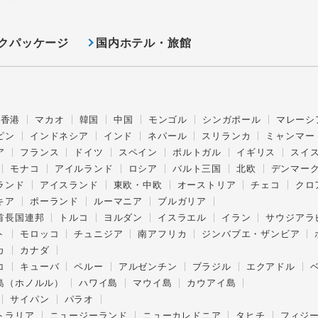
クパッケージ
国内ホテル・旅館
香港
マカオ
韓国
中国
モンゴル
シンガポール
マレーシ
ピン
インドネシア
インド
ネパール
スリランカ
ミャンマー
ア
フランス
ドイツ
スペイン
ポルトガル
イギリス
スイ
モナコ
アイルランド
ロシア
バルト三国
北欧
デンマー
ランド
アイスランド
東欧・中欧
オーストリア
チェコ
クロ
キア
ポーランド
ルーマニア
ブルガリア
首長国連邦
トルコ
ヨルダン
イスラエル
イラン
サウジアラ
ト
モロッコ
チュニジア
南アフリカ
ジンバブエ・ザンビア
カ
カナダ
コ
キューバ
ペルー
アルゼンチン
ブラジル
エクアドル
島（ホノルル）
ハワイ島
マウイ島
カウアイ島
サイパン
パラオ
トラリア
ニュージーランド
ニューカレドニア
タヒチ
フィジ