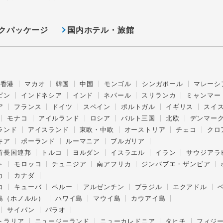
クパッケージ
国内ホテル・旅館
香港
マカオ
韓国
中国
モンゴル
シンガポール
マレーシ
ピン
インドネシア
インド
ネパール
スリランカ
ミャンマー
ア
フランス
ドイツ
スペイン
ポルトガル
イギリス
スイ
モナコ
アイルランド
ロシア
バルト三国
北欧
デンマー
ランド
アイスランド
東欧・中欧
オーストリア
チェコ
クロ
キア
ポーランド
ルーマニア
ブルガリア
首長国連邦
トルコ
ヨルダン
イスラエル
イラン
サウジアラ
ト
モロッコ
チュニジア
南アフリカ
ジンバブエ・ザンビア
カ
カナダ
コ
キューバ
ペルー
アルゼンチン
ブラジル
エクアドル
島（ホノルル）
ハワイ島
マウイ島
カウアイ島
サイパン
パラオ
トラリア
ニュージーランド
ニューカレドニア
タヒチ
フィジ