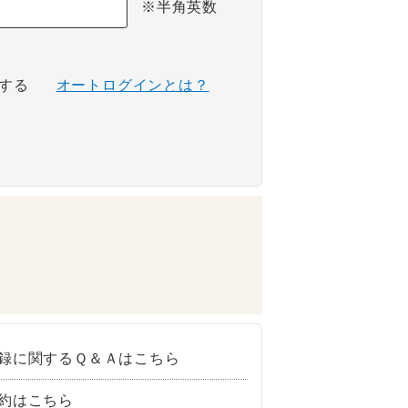
※半角英数
する
オートログインとは？
録に関するＱ＆Ａはこちら
約はこちら