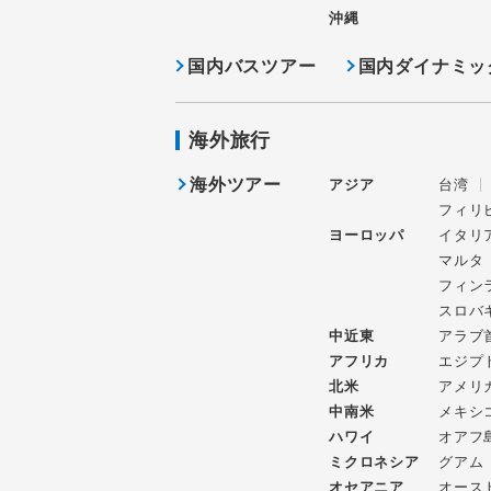
沖縄
国内バスツアー
国内ダイナミッ
海外旅行
海外ツアー
アジア
台湾
フィリ
ヨーロッパ
イタリ
マルタ
フィン
スロバ
中近東
アラブ
アフリカ
エジプ
北米
アメリ
中南米
メキシ
ハワイ
オアフ
ミクロネシア
グアム
オセアニア
オース