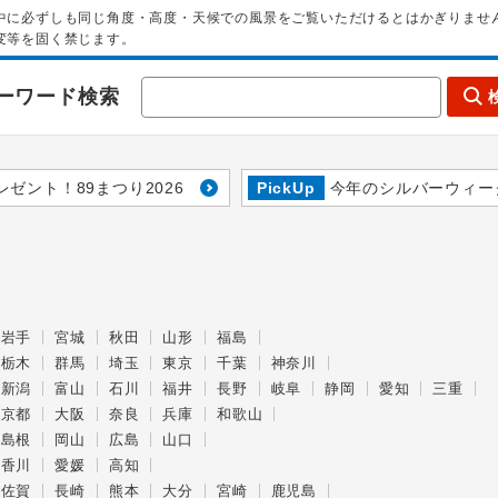
中に必ずしも同じ角度・高度・天候での風景をご覧いただけるとはかぎりませ
変等を固く禁じます。
ーワード検索
レゼント！89まつり2026
PickUp
今年のシルバーウィー
岩手
宮城
秋田
山形
福島
栃木
群馬
埼玉
東京
千葉
神奈川
新潟
富山
石川
福井
長野
岐阜
静岡
愛知
三重
京都
大阪
奈良
兵庫
和歌山
島根
岡山
広島
山口
香川
愛媛
高知
佐賀
長崎
熊本
大分
宮崎
鹿児島