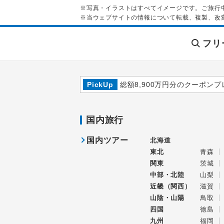
※写真・イラストはすべてイメージです。ご旅行
※当ウェブサイトの情報について転載、複製、改
フリ
PickUp
総額8,900万円分のクーポンプ
国内旅行
国内ツアー
北海道
東北
青森
関東
茨城
中部・北陸
山梨
近畿（関西）
滋賀
山陰・山陽
鳥取
四国
徳島
九州
福岡