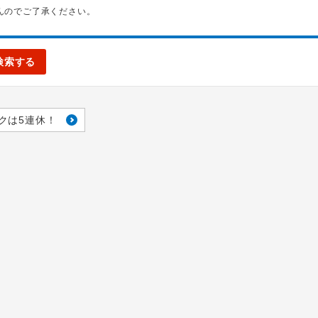
んのでご了承ください。
検索する
クは5連休！