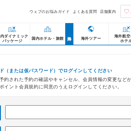
ウェブのお悩みガイド
よくある質問
店舗案内
海外
国内ダイナミック
海外航空
国内ホテル・旅館
海外ツアー
パッケージ
ホテ
ド（または仮パスワード）でログインしてください
予約された予約の確認やキャンセル、会員情報の変更など
ポイント会員規約に同意のうえログインしてください。