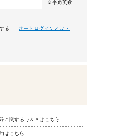
※半角英数
する
オートログインとは？
録に関するＱ＆Ａはこちら
約はこちら