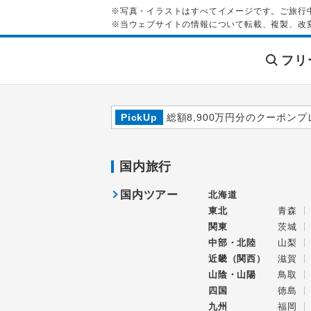
※写真・イラストはすべてイメージです。ご旅行
※当ウェブサイトの情報について転載、複製、改
フリ
PickUp
総額8,900万円分のクーポンプ
国内旅行
国内ツアー
北海道
東北
青森
関東
茨城
中部・北陸
山梨
近畿（関西）
滋賀
山陰・山陽
鳥取
四国
徳島
九州
福岡