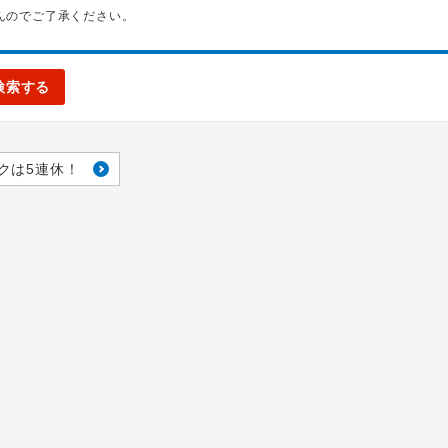
んのでご了承ください。
検索する
クは5連休！