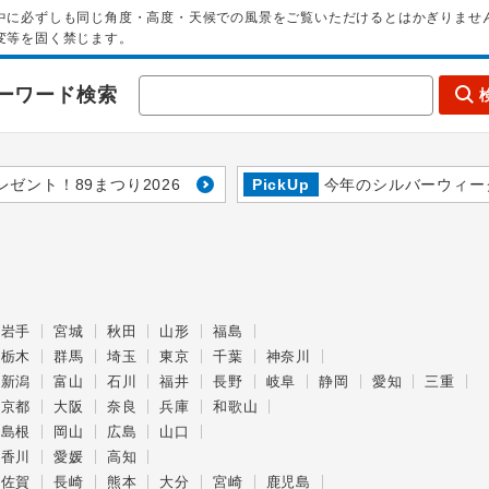
中に必ずしも同じ角度・高度・天候での風景をご覧いただけるとはかぎりませ
変等を固く禁じます。
ーワード検索
レゼント！89まつり2026
PickUp
今年のシルバーウィー
岩手
宮城
秋田
山形
福島
栃木
群馬
埼玉
東京
千葉
神奈川
新潟
富山
石川
福井
長野
岐阜
静岡
愛知
三重
京都
大阪
奈良
兵庫
和歌山
島根
岡山
広島
山口
香川
愛媛
高知
佐賀
長崎
熊本
大分
宮崎
鹿児島