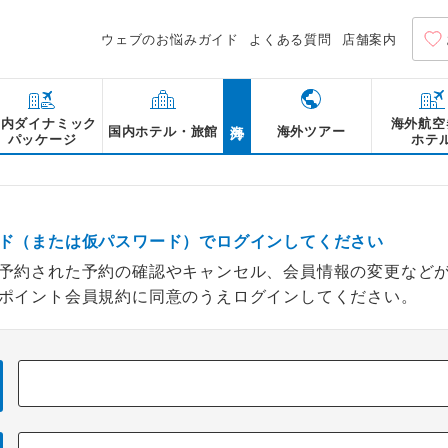
ウェブのお悩みガイド
よくある質問
店舗案内
海外
国内ダイナミック
海外航空
国内ホテル・旅館
海外ツアー
パッケージ
ホテ
ド（または仮パスワード）でログインしてください
予約された予約の確認やキャンセル、会員情報の変更など
ポイント会員規約に同意のうえログインしてください。