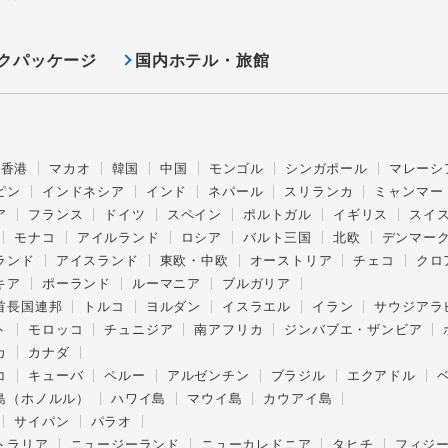
クパッケージ
国内ホテル・旅館
香港
マカオ
韓国
中国
モンゴル
シンガポール
マレーシ
ピン
インドネシア
インド
ネパール
スリランカ
ミャンマー
ア
フランス
ドイツ
スペイン
ポルトガル
イギリス
スイ
モナコ
アイルランド
ロシア
バルト三国
北欧
デンマー
ランド
アイスランド
東欧・中欧
オーストリア
チェコ
クロ
キア
ポーランド
ルーマニア
ブルガリア
首長国連邦
トルコ
ヨルダン
イスラエル
イラン
サウジアラ
ト
モロッコ
チュニジア
南アフリカ
ジンバブエ・ザンビア
カ
カナダ
コ
キューバ
ペルー
アルゼンチン
ブラジル
エクアドル
島（ホノルル）
ハワイ島
マウイ島
カウアイ島
サイパン
パラオ
トラリア
ニュージーランド
ニューカレドニア
タヒチ
フィジ