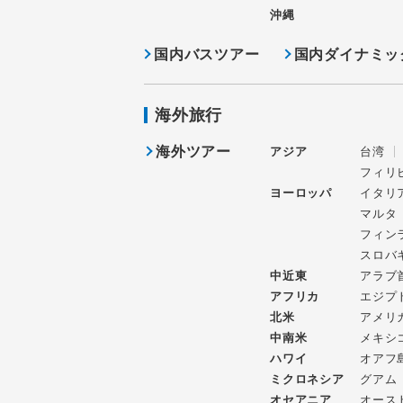
沖縄
国内バスツアー
国内ダイナミッ
海外旅行
海外ツアー
アジア
台湾
フィリ
ヨーロッパ
イタリ
マルタ
フィン
スロバ
中近東
アラブ
アフリカ
エジプ
北米
アメリ
中南米
メキシ
ハワイ
オアフ
ミクロネシア
グアム
オセアニア
オース