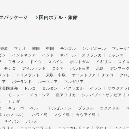
クパッケージ
国内ホテル・旅館
香港
マカオ
韓国
中国
モンゴル
シンガポール
マレーシ
ピン
インドネシア
インド
ネパール
スリランカ
ミャンマー
ア
フランス
ドイツ
スペイン
ポルトガル
イギリス
スイ
モナコ
アイルランド
ロシア
バルト三国
北欧
デンマー
ランド
アイスランド
東欧・中欧
オーストリア
チェコ
クロ
キア
ポーランド
ルーマニア
ブルガリア
首長国連邦
トルコ
ヨルダン
イスラエル
イラン
サウジアラ
ト
モロッコ
チュニジア
南アフリカ
ジンバブエ・ザンビア
カ
カナダ
コ
キューバ
ペルー
アルゼンチン
ブラジル
エクアドル
島（ホノルル）
ハワイ島
マウイ島
カウアイ島
サイパン
パラオ
トラリア
ニュージーランド
ニューカレドニア
タヒチ
フィジ