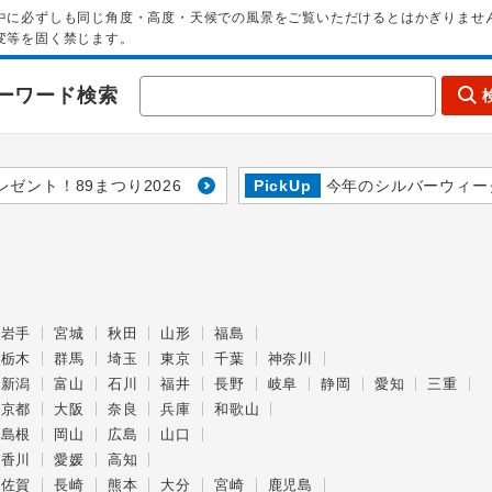
中に必ずしも同じ角度・高度・天候での風景をご覧いただけるとはかぎりませ
変等を固く禁じます。
ーワード検索
レゼント！89まつり2026
PickUp
今年のシルバーウィー
岩手
宮城
秋田
山形
福島
栃木
群馬
埼玉
東京
千葉
神奈川
新潟
富山
石川
福井
長野
岐阜
静岡
愛知
三重
京都
大阪
奈良
兵庫
和歌山
島根
岡山
広島
山口
香川
愛媛
高知
佐賀
長崎
熊本
大分
宮崎
鹿児島