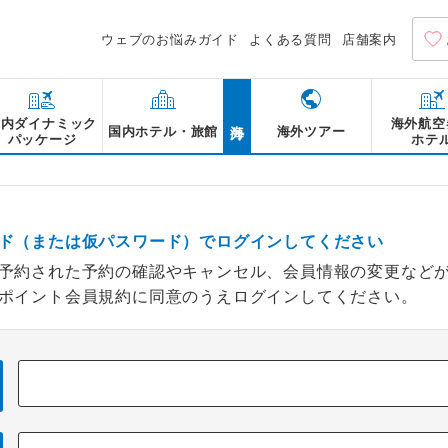
ウェブのお悩みガイド
よくある質問
店舗案内
海外
国内ダイナミック
海外航空
国内ホテル・旅館
海外ツアー
パッケージ
ホテ
ド（または仮パスワード）でログインしてください
予約された予約の確認やキャンセル、会員情報の変更など
ポイント会員規約に同意のうえログインしてください。