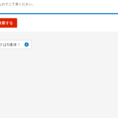
んのでご了承ください。
検索する
クは5連休！