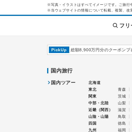
※写真・イラストはすべてイメージです。ご旅行
※当ウェブサイトの情報について転載、複製、改
フリ
PickUp
総額8,900万円分のクーポンプ
国内旅行
国内ツアー
北海道
東北
青森
関東
茨城
中部・北陸
山梨
近畿（関西）
滋賀
山陰・山陽
鳥取
四国
徳島
九州
福岡