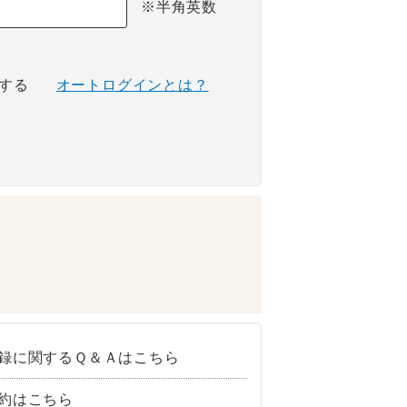
※半角英数
する
オートログインとは？
録に関するＱ＆Ａはこちら
約はこちら