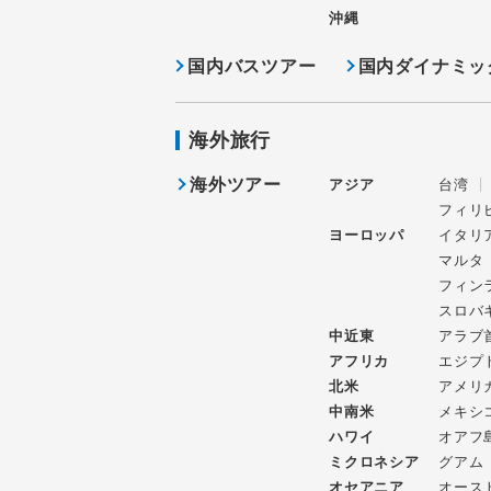
沖縄
国内バスツアー
国内ダイナミッ
海外旅行
海外ツアー
アジア
台湾
フィリ
ヨーロッパ
イタリ
マルタ
フィン
スロバ
中近東
アラブ
アフリカ
エジプ
北米
アメリ
中南米
メキシ
ハワイ
オアフ
ミクロネシア
グアム
オセアニア
オース