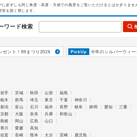
中に必ずしも同じ角度・高度・天候での風景をご覧いただけるとはかぎりませ
変等を固く禁じます。
ーワード検索
レゼント！89まつり2026
PickUp
今年のシルバーウィー
岩手
宮城
秋田
山形
福島
栃木
群馬
埼玉
東京
千葉
神奈川
新潟
富山
石川
福井
長野
岐阜
静岡
愛知
三重
京都
大阪
奈良
兵庫
和歌山
島根
岡山
広島
山口
香川
愛媛
高知
佐賀
長崎
熊本
大分
宮崎
鹿児島