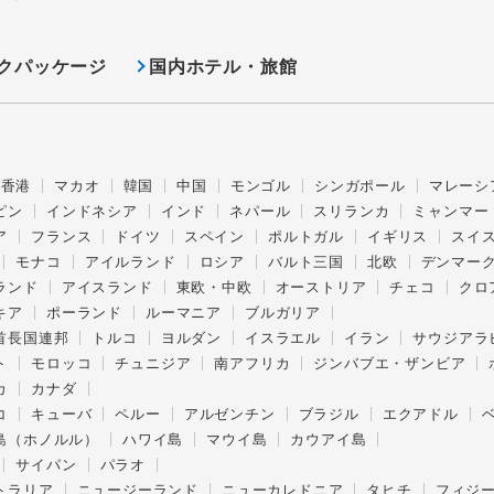
クパッケージ
国内ホテル・旅館
香港
マカオ
韓国
中国
モンゴル
シンガポール
マレーシ
ピン
インドネシア
インド
ネパール
スリランカ
ミャンマー
ア
フランス
ドイツ
スペイン
ポルトガル
イギリス
スイ
モナコ
アイルランド
ロシア
バルト三国
北欧
デンマー
ランド
アイスランド
東欧・中欧
オーストリア
チェコ
クロ
キア
ポーランド
ルーマニア
ブルガリア
首長国連邦
トルコ
ヨルダン
イスラエル
イラン
サウジアラ
ト
モロッコ
チュニジア
南アフリカ
ジンバブエ・ザンビア
カ
カナダ
コ
キューバ
ペルー
アルゼンチン
ブラジル
エクアドル
島（ホノルル）
ハワイ島
マウイ島
カウアイ島
サイパン
パラオ
トラリア
ニュージーランド
ニューカレドニア
タヒチ
フィジ