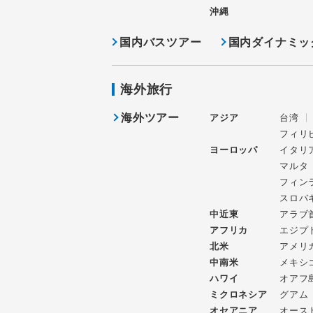
沖縄
国内バスツアー
国内ダイナミッ
海外旅行
海外ツアー
アジア
台湾
フィリ
ヨーロッパ
イタリ
マルタ
フィン
スロバ
中近東
アラブ
アフリカ
エジプ
北米
アメリ
中南米
メキシ
ハワイ
オアフ
ミクロネシア
グアム
オセアニア
オース