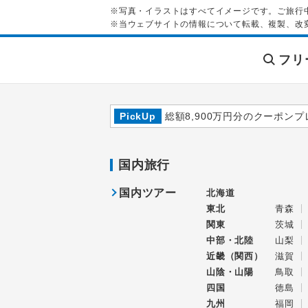
※写真・イラストはすべてイメージです。ご旅行
※当ウェブサイトの情報について転載、複製、改
フリ
PickUp
総額8,900万円分のクーポンプ
国内旅行
国内ツアー
北海道
東北
青森
関東
茨城
中部・北陸
山梨
近畿（関西）
滋賀
山陰・山陽
鳥取
四国
徳島
九州
福岡