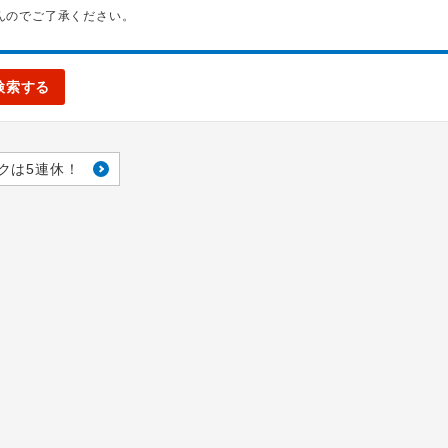
んのでご了承ください。
検索する
クは5連休！