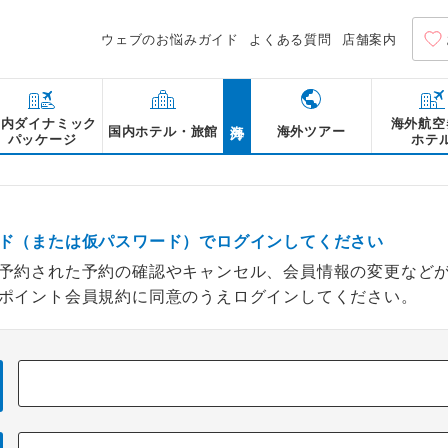
ウェブのお悩みガイド
よくある質問
店舗案内
海外
国内ダイナミック
海外航空
国内ホテル・旅館
海外ツアー
パッケージ
ホテ
ド（または仮パスワード）でログインしてください
予約された予約の確認やキャンセル、会員情報の変更など
ポイント会員規約に同意のうえログインしてください。