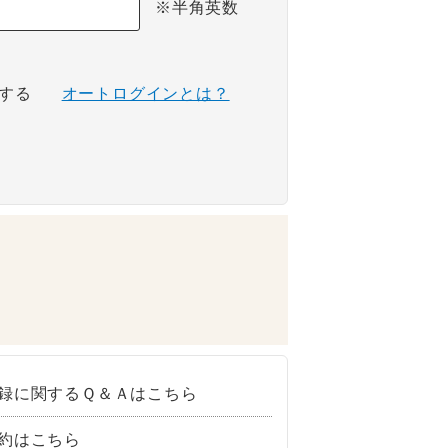
※半角英数
する
オートログインとは？
録に関するＱ＆Ａはこちら
約はこちら