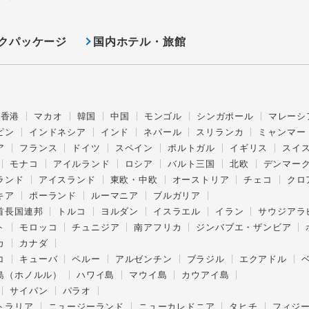
クパッケージ
国内ホテル・旅館
香港
マカオ
韓国
中国
モンゴル
シンガポール
マレーシ
ピン
インドネシア
インド
ネパール
スリランカ
ミャンマー
ア
フランス
ドイツ
スペイン
ポルトガル
イギリス
スイ
モナコ
アイルランド
ロシア
バルト三国
北欧
デンマー
ランド
アイスランド
東欧・中欧
オーストリア
チェコ
クロ
キア
ポーランド
ルーマニア
ブルガリア
首長国連邦
トルコ
ヨルダン
イスラエル
イラン
サウジアラ
ト
モロッコ
チュニジア
南アフリカ
ジンバブエ・ザンビア
カ
カナダ
コ
キューバ
ペルー
アルゼンチン
ブラジル
エクアドル
島（ホノルル）
ハワイ島
マウイ島
カウアイ島
サイパン
パラオ
トラリア
ニュージーランド
ニューカレドニア
タヒチ
フィジ