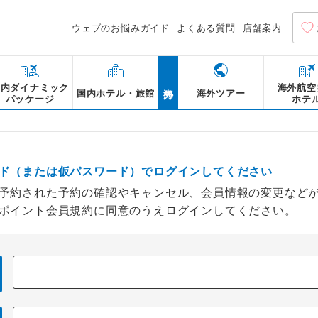
ウェブのお悩みガイド
よくある質問
店舗案内
海外
国内ダイナミック
海外航空
国内ホテル・旅館
海外ツアー
パッケージ
ホテ
ド（または仮パスワード）でログインしてください
予約された予約の確認やキャンセル、会員情報の変更など
ポイント会員規約に同意のうえログインしてください。