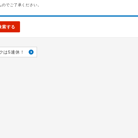
んのでご了承ください。
検索する
クは5連休！