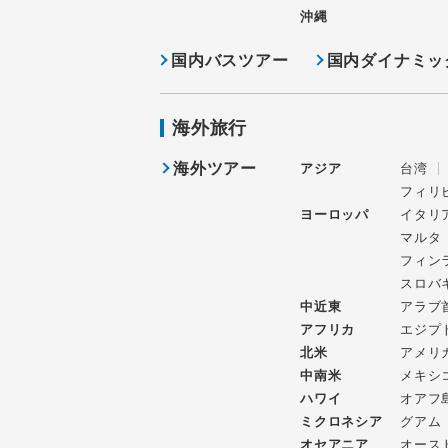
沖縄
国内バスツアー
国内ダイナミッ
海外旅行
海外ツアー
アジア
台湾
フィリ
ヨーロッパ
イタリ
マルタ
フィン
スロバ
中近東
アラブ
アフリカ
エジプ
北米
アメリ
中南米
メキシ
ハワイ
オアフ
ミクロネシア
グアム
オセアニア
オース