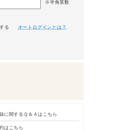
※半角英数
する
オートログインとは？
録に関するＱ＆Ａはこちら
約はこちら