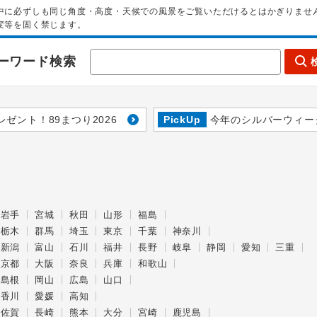
中に必ずしも同じ角度・高度・天候での風景をご覧いただけるとはかぎりませ
変等を固く禁じます。
ーワード検索
レゼント！89まつり2026
PickUp
今年のシルバーウィー
岩手
宮城
秋田
山形
福島
栃木
群馬
埼玉
東京
千葉
神奈川
新潟
富山
石川
福井
長野
岐阜
静岡
愛知
三重
京都
大阪
奈良
兵庫
和歌山
島根
岡山
広島
山口
香川
愛媛
高知
佐賀
長崎
熊本
大分
宮崎
鹿児島