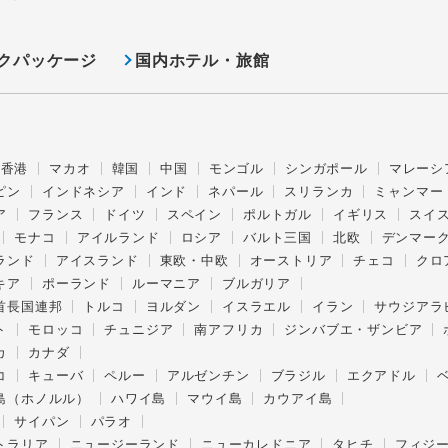
クパッケージ
国内ホテル・旅館
香港
マカオ
韓国
中国
モンゴル
シンガポール
マレーシ
ピン
インドネシア
インド
ネパール
スリランカ
ミャンマー
ア
フランス
ドイツ
スペイン
ポルトガル
イギリス
スイ
モナコ
アイルランド
ロシア
バルト三国
北欧
デンマー
ランド
アイスランド
東欧・中欧
オーストリア
チェコ
クロ
キア
ポーランド
ルーマニア
ブルガリア
首長国連邦
トルコ
ヨルダン
イスラエル
イラン
サウジアラ
ト
モロッコ
チュニジア
南アフリカ
ジンバブエ・ザンビア
カ
カナダ
コ
キューバ
ペルー
アルゼンチン
ブラジル
エクアドル
島（ホノルル）
ハワイ島
マウイ島
カウアイ島
サイパン
パラオ
トラリア
ニュージーランド
ニューカレドニア
タヒチ
フィジ