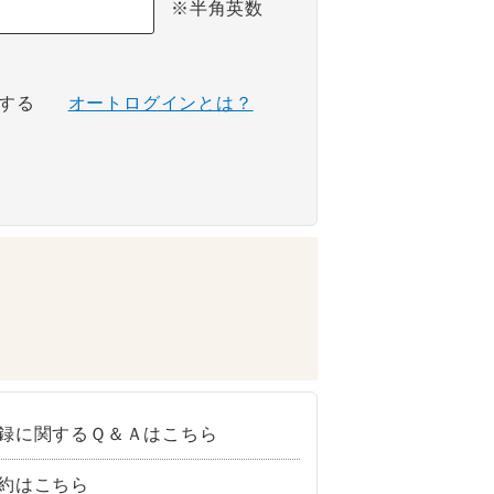
※半角英数
する
オートログインとは？
録に関するＱ＆Ａはこちら
約はこちら