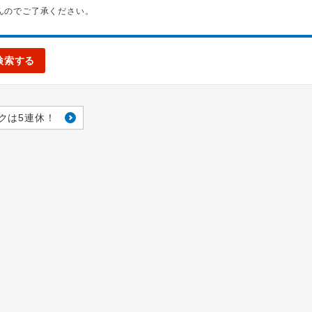
んのでご了承ください。
検索する
クは5連休！