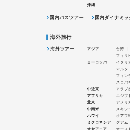
沖縄
国内バスツアー
国内ダイナミッ
海外旅行
海外ツアー
アジア
台湾
フィリ
ヨーロッパ
イタリ
マルタ
フィン
スロバ
中近東
アラブ
アフリカ
エジプ
北米
アメリ
中南米
メキシ
ハワイ
オアフ
ミクロネシア
グアム
オセアニア
オース