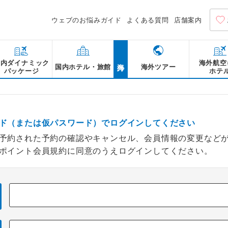
ウェブのお悩みガイド
よくある質問
店舗案内
海外
国内ダイナミック
海外航空
国内ホテル・旅館
海外ツアー
パッケージ
ホテ
ド（または仮パスワード）でログインしてください
予約された予約の確認やキャンセル、会員情報の変更など
ポイント会員規約に同意のうえログインしてください。