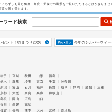
中に必ずしも同じ角度・高度・天候での風景をご覧いただけるとはかぎりませ
変等を固く禁じます。
ーワード検索
レゼント！89まつり2026
PickUp
今年のシルバーウィー
岩手
宮城
秋田
山形
福島
栃木
群馬
埼玉
東京
千葉
神奈川
新潟
富山
石川
福井
長野
岐阜
静岡
愛知
三重
京都
大阪
奈良
兵庫
和歌山
島根
岡山
広島
山口
香川
愛媛
高知
佐賀
長崎
熊本
大分
宮崎
鹿児島