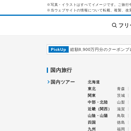
※写真・イラストはすべてイメージです。ご旅行
※当ウェブサイトの情報について転載、複製、改
フリ
PickUp
総額8,900万円分のクーポンプ
国内旅行
国内ツアー
北海道
東北
青森
関東
茨城
中部・北陸
山梨
近畿（関西）
滋賀
山陰・山陽
鳥取
四国
徳島
九州
福岡