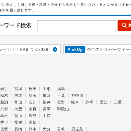
中に必ずしも同じ角度・高度・天候での風景をご覧いただけるとはかぎりませ
変等を固く禁じます。
ーワード検索
レゼント！89まつり2026
PickUp
今年のシルバーウィー
岩手
宮城
秋田
山形
福島
栃木
群馬
埼玉
東京
千葉
神奈川
新潟
富山
石川
福井
長野
岐阜
静岡
愛知
三重
京都
大阪
奈良
兵庫
和歌山
島根
岡山
広島
山口
香川
愛媛
高知
佐賀
長崎
熊本
大分
宮崎
鹿児島