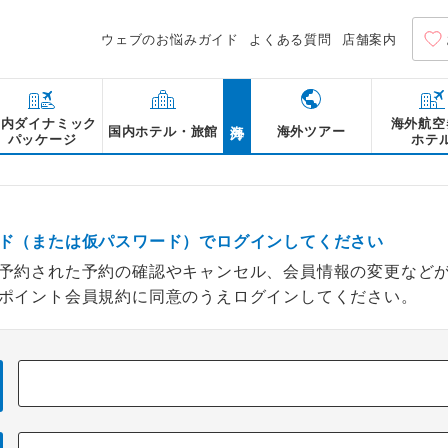
ウェブのお悩みガイド
よくある質問
店舗案内
海外
国内ダイナミック
海外航空
国内ホテル・旅館
海外ツアー
パッケージ
ホテ
ド（または仮パスワード）でログインしてください
予約された予約の確認やキャンセル、会員情報の変更など
ポイント会員規約に同意のうえログインしてください。