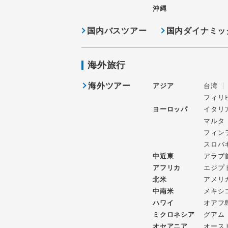
沖縄
国内バスツアー
国内ダイナミッ
海外旅行
海外ツアー
アジア
台湾
フィリ
ヨーロッパ
イタリ
マルタ
フィン
スロバ
中近東
アラブ
アフリカ
エジプ
北米
アメリ
中南米
メキシ
ハワイ
オアフ
ミクロネシア
グアム
オセアニア
オース