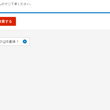
んのでご了承ください。
検索する
クは5連休！