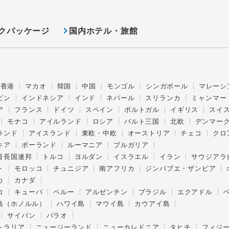
クパッケージ
国内ホテル・旅館
香港
マカオ
韓国
中国
モンゴル
シンガポール
マレーシ
ピン
インドネシア
インド
ネパール
スリランカ
ミャンマー
ア
フランス
ドイツ
スペイン
ポルトガル
イギリス
スイ
モナコ
アイルランド
ロシア
バルト三国
北欧
デンマー
ランド
アイスランド
東欧・中欧
オーストリア
チェコ
クロ
キア
ポーランド
ルーマニア
ブルガリア
首長国連邦
トルコ
ヨルダン
イスラエル
イラン
サウジアラ
ト
モロッコ
チュニジア
南アフリカ
ジンバブエ・ザンビア
カ
カナダ
コ
キューバ
ペルー
アルゼンチン
ブラジル
エクアドル
島（ホノルル）
ハワイ島
マウイ島
カウアイ島
サイパン
パラオ
トラリア
ニュージーランド
ニューカレドニア
タヒチ
フィジ