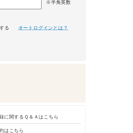
※半角英数
する
オートログインとは？
録に関するＱ＆Ａはこちら
約はこちら