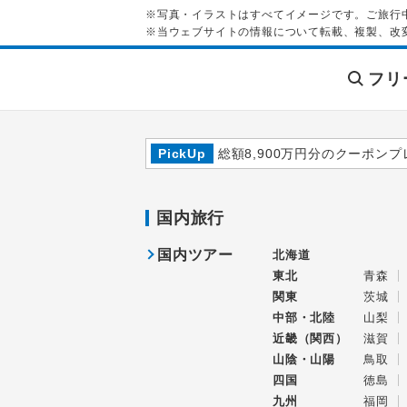
※写真・イラストはすべてイメージです。ご旅行
※当ウェブサイトの情報について転載、複製、改
フリ
PickUp
総額8,900万円分のクーポンプ
国内旅行
国内ツアー
北海道
東北
青森
関東
茨城
中部・北陸
山梨
近畿（関西）
滋賀
山陰・山陽
鳥取
四国
徳島
九州
福岡