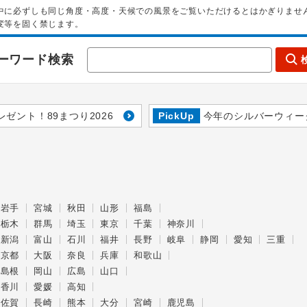
中に必ずしも同じ角度・高度・天候での風景をご覧いただけるとはかぎりませ
変等を固く禁じます。
ーワード検索
レゼント！89まつり2026
PickUp
今年のシルバーウィー
岩手
宮城
秋田
山形
福島
栃木
群馬
埼玉
東京
千葉
神奈川
新潟
富山
石川
福井
長野
岐阜
静岡
愛知
三重
京都
大阪
奈良
兵庫
和歌山
島根
岡山
広島
山口
香川
愛媛
高知
佐賀
長崎
熊本
大分
宮崎
鹿児島