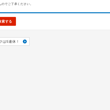
んのでご了承ください。
検索する
クは5連休！