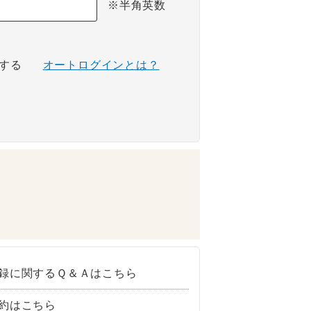
※半角英数
する
オートログインとは？
録に関するＱ＆Ａはこちら
約はこちら