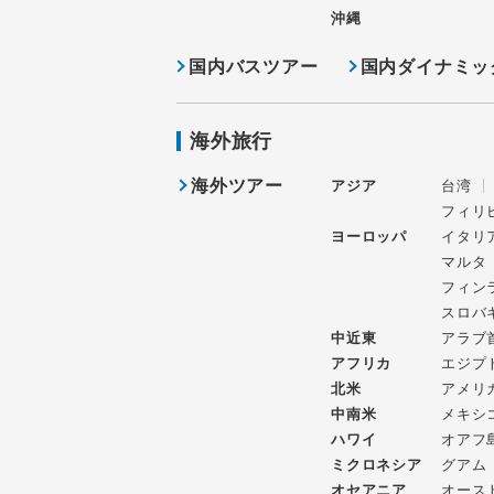
沖縄
国内バスツアー
国内ダイナミッ
海外旅行
海外ツアー
アジア
台湾
フィリ
ヨーロッパ
イタリ
マルタ
フィン
スロバ
中近東
アラブ
アフリカ
エジプ
北米
アメリ
中南米
メキシ
ハワイ
オアフ
ミクロネシア
グアム
オセアニア
オース