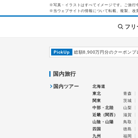
※写真・イラストはすべてイメージです。ご旅行
※当ウェブサイトの情報について転載、複製、改
フリ
PickUp
総額8,900万円分のクーポンプ
国内旅行
国内ツアー
北海道
東北
青森
関東
茨城
中部・北陸
山梨
近畿（関西）
滋賀
山陰・山陽
鳥取
四国
徳島
九州
福岡