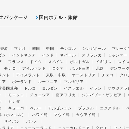
クパッケージ
国内ホテル・旅館
香港
マカオ
韓国
中国
モンゴル
シンガポール
マレーシ
ピン
インドネシア
インド
ネパール
スリランカ
ミャンマー
ア
フランス
ドイツ
スペイン
ポルトガル
イギリス
スイ
モナコ
アイルランド
ロシア
バルト三国
北欧
デンマー
ランド
アイスランド
東欧・中欧
オーストリア
チェコ
クロ
キア
ポーランド
ルーマニア
ブルガリア
首長国連邦
トルコ
ヨルダン
イスラエル
イラン
サウジアラ
ト
モロッコ
チュニジア
南アフリカ
ジンバブエ・ザンビア
カ
カナダ
コ
キューバ
ペルー
アルゼンチン
ブラジル
エクアドル
島（ホノルル）
ハワイ島
マウイ島
カウアイ島
サイパン
パラオ
トラリア
ニュージーランド
ニューカレドニア
タヒチ
フィジ