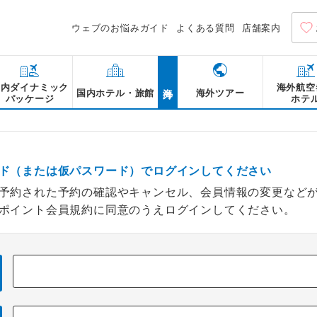
ウェブのお悩みガイド
よくある質問
店舗案内
海外
国内ダイナミック
海外航空
国内ホテル・旅館
海外ツアー
パッケージ
ホテ
ド（または仮パスワード）でログインしてください
予約された予約の確認やキャンセル、会員情報の変更など
ポイント会員規約に同意のうえログインしてください。