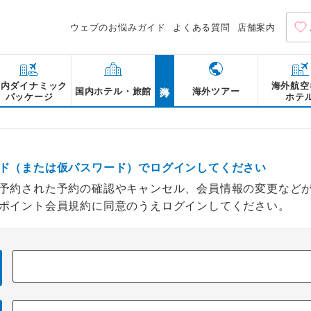
ウェブのお悩みガイド
よくある質問
店舗案内
海外
国内ダイナミック
海外航空
国内ホテル・旅館
海外ツアー
パッケージ
ホテ
ド（または仮パスワード）でログインしてください
予約された予約の確認やキャンセル、会員情報の変更など
ポイント会員規約に同意のうえログインしてください。