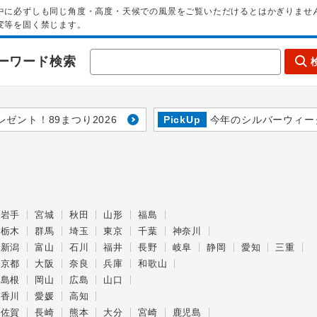
中に必ずしも同じ角度・高度・天候での風景をご覧いただけるとはかぎりませ
変等を固く禁じます。
ーワード検索
レゼント！89まつり2026
PickUp
今年のシルバーウィー
岩手
宮城
秋田
山形
福島
栃木
群馬
埼玉
東京
千葉
神奈川
新潟
富山
石川
福井
長野
岐阜
静岡
愛知
三重
京都
大阪
奈良
兵庫
和歌山
島根
岡山
広島
山口
香川
愛媛
高知
佐賀
長崎
熊本
大分
宮崎
鹿児島