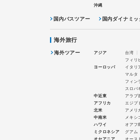
沖縄
国内バスツアー
国内ダイナミッ
海外旅行
海外ツアー
アジア
台湾
フィリ
ヨーロッパ
イタリ
マルタ
フィン
スロバ
中近東
アラブ
アフリカ
エジプ
北米
アメリ
中南米
メキシ
ハワイ
オアフ
ミクロネシア
グアム
オセアニア
オース