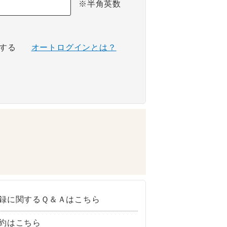
※半角英数
する
オートログインとは？
録に関するＱ＆Ａはこちら
約はこちら