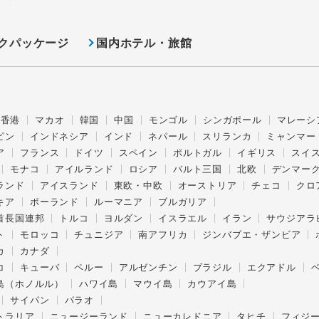
クパッケージ
国内ホテル・旅館
香港
マカオ
韓国
中国
モンゴル
シンガポール
マレーシ
ピン
インドネシア
インド
ネパール
スリランカ
ミャンマー
ア
フランス
ドイツ
スペイン
ポルトガル
イギリス
スイ
モナコ
アイルランド
ロシア
バルト三国
北欧
デンマー
ランド
アイスランド
東欧・中欧
オーストリア
チェコ
クロ
キア
ポーランド
ルーマニア
ブルガリア
首長国連邦
トルコ
ヨルダン
イスラエル
イラン
サウジアラ
ト
モロッコ
チュニジア
南アフリカ
ジンバブエ・ザンビア
カ
カナダ
コ
キューバ
ペルー
アルゼンチン
ブラジル
エクアドル
島（ホノルル）
ハワイ島
マウイ島
カウアイ島
サイパン
パラオ
トラリア
ニュージーランド
ニューカレドニア
タヒチ
フィジ