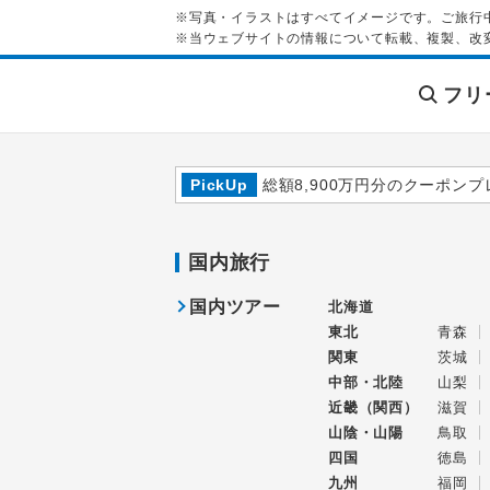
※写真・イラストはすべてイメージです。ご旅行
※当ウェブサイトの情報について転載、複製、改
フリ
PickUp
総額8,900万円分のクーポンプ
国内旅行
国内ツアー
北海道
東北
青森
関東
茨城
中部・北陸
山梨
近畿（関西）
滋賀
山陰・山陽
鳥取
四国
徳島
九州
福岡