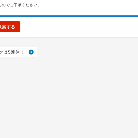
んのでご了承ください。
検索する
クは5連休！