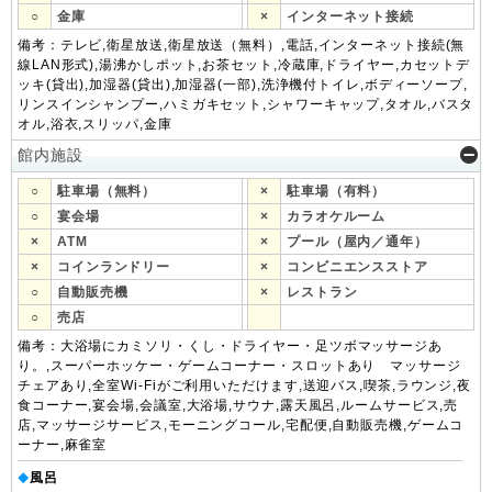
○
金庫
×
インターネット接続
備考：テレビ,衛星放送,衛星放送（無料）,電話,インターネット接続(無
線LAN形式),湯沸かしポット,お茶セット,冷蔵庫,ドライヤー,カセットデ
ッキ(貸出),加湿器(貸出),加湿器(一部),洗浄機付トイレ,ボディーソープ,
リンスインシャンプー,ハミガキセット,シャワーキャップ,タオル,バスタ
オル,浴衣,スリッパ,金庫
館内施設
○
駐車場（無料）
×
駐車場（有料）
○
宴会場
×
カラオケルーム
×
ATM
×
プール（屋内／通年）
×
コインランドリー
×
コンビニエンスストア
○
自動販売機
×
レストラン
○
売店
備考：大浴場にカミソリ・くし・ドライヤー・足ツボマッサージあ
り。,スーパーホッケー・ゲームコーナー・スロットあり マッサージ
チェアあり,全室Wi-Fiがご利用いただけます,送迎バス,喫茶,ラウンジ,夜
食コーナー,宴会場,会議室,大浴場,サウナ,露天風呂,ルームサービス,売
店,マッサージサービス,モーニングコール,宅配便,自動販売機,ゲームコ
ーナー,麻雀室
風呂
◆