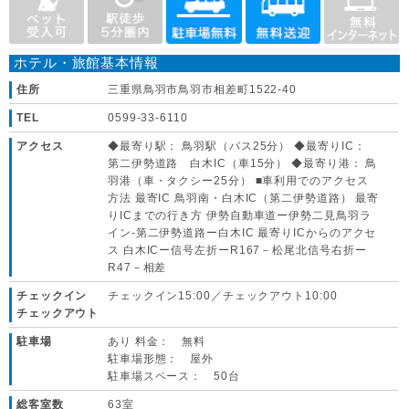
ホテル・旅館基本情報
住所
三重県鳥羽市鳥羽市相差町1522-40
TEL
0599-33-6110
アクセス
◆最寄り駅： 鳥羽駅（バス25分） ◆最寄りIC：
第二伊勢道路 白木IC（車15分） ◆最寄り港： 鳥
羽港（車・タクシー25分） ■車利用でのアクセス
方法 最寄IC 鳥羽南・白木IC（第二伊勢道路） 最寄
りICまでの行き方 伊勢自動車道ー伊勢二見鳥羽ラ
イン-第二伊勢道路ー白木IC 最寄りICからのアクセ
ス 白木ICー信号左折ーR167－松尾北信号右折ー
R47－相差
チェックイン
チェックイン15:00／チェックアウト10:00
チェックアウト
駐車場
あり 料金： 無料
駐車場形態： 屋外
駐車場スペース： 50台
総客室数
63室