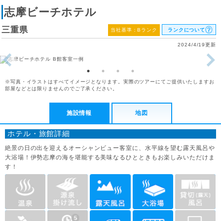
志摩ビーチホテル
三重県
当社基準：Bランク
ランクについて
2024/4/19更新
※写真・イラストはすべてイメージとなります。実際のツアーにてご提供いたしますお
部屋などとは限りませんのでご了承ください。
施設情報
地図
ホテル・旅館詳細
絶景の日の出を迎えるオーシャンビュー客室に、水平線を望む露天風呂や
大浴場！伊勢志摩の海を堪能する美味なるひとときもお楽しみいただけま
す！