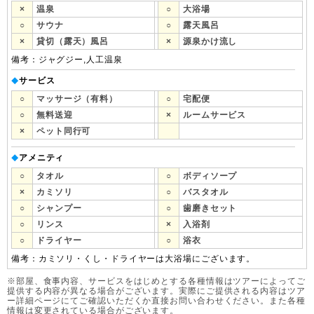
×
温泉
○
大浴場
○
サウナ
○
露天風呂
×
貸切（露天）風呂
×
源泉かけ流し
備考：ジャグジー,人工温泉
サービス
◆
○
マッサージ（有料）
○
宅配便
○
無料送迎
×
ルームサービス
×
ペット同行可
アメニティ
◆
○
タオル
○
ボディソープ
×
カミソリ
○
バスタオル
○
シャンプー
○
歯磨きセット
○
リンス
×
入浴剤
○
ドライヤー
○
浴衣
備考：カミソリ・くし・ドライヤーは大浴場にございます。
※部屋、食事内容、サービスをはじめとする各種情報はツアーによってご
提供する内容が異なる場合がございます。実際にご提供される内容はツア
ー詳細ページにてご確認いただくか直接お問い合わせください。また各種
情報は変更されている場合がございます。