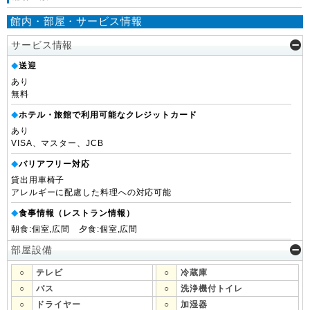
館内・部屋・サービス情報
サービス情報
送迎
◆
あり
無料
ホテル・旅館で利用可能なクレジットカード
◆
あり
VISA、マスター、JCB
バリアフリー対応
◆
貸出用車椅子
アレルギーに配慮した料理への対応可能
食事情報（レストラン情報）
◆
朝食:個室,広間 夕食:個室,広間
部屋設備
○
テレビ
○
冷蔵庫
○
バス
○
洗浄機付トイレ
○
ドライヤー
○
加湿器