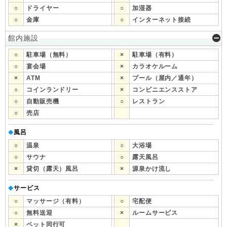
○
ドライヤー
○
加湿器
○
金庫
○
インターネット接続
館内施設
○
駐車場（無料）
×
駐車場（有料）
○
宴会場
×
カラオケルーム
×
ATM
×
プール（屋内／通年）
○
コインランドリー
×
コンビニエンスストア
○
自動販売機
○
レストラン
○
売店
風呂
◆
○
温泉
○
大浴場
○
サウナ
○
露天風呂
×
貸切（露天）風呂
×
源泉かけ流し
サービス
◆
○
マッサージ（有料）
○
宅配便
○
無料送迎
×
ルームサービス
×
ペット同行可