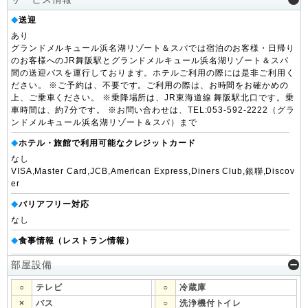
送迎
◆
あり
グランドメルキュール浜名湖リゾート＆スパでは宿泊のお客様・日帰り
のお客様へのJR舞阪駅とグランドメルキュール浜名湖リゾート＆スパ
間の送迎バスを運行しております。ホテルご利用の際には是非ご利用く
ださい。 ※ご予約は、不要です。ご利用の際は、お時間をお確かめの
上、ご乗車ください。 ※乗降場所は、JR東海道線 舞阪駅北口です。乗
車時間は、約7分です。 ※お問い合わせは、TEL:053-592-2222（グラ
ンドメルキュール浜名湖リゾート＆スパ）まで
ホテル・旅館で利用可能なクレジットカード
◆
なし
VISA,Master Card,JCB,American Express,Diners Club,銀聯,Discov
er
バリアフリー対応
◆
なし
食事情報（レストラン情報）
◆
部屋設備
○
テレビ
○
冷蔵庫
×
バス
○
洗浄機付トイレ