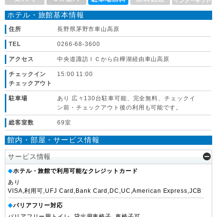
ホテル・旅館基本情報
住所
長野県茅野市車山高原
TEL
0266-68-3600
アクセス
中央道諏訪ＩＣから白樺湖経由車山高原
チェックイン
15:00 11:00
チェックアウト
駐車場
あり 広々130台駐車可能、完全無料、チェックイ
ン前・チェックアウト後の利用も可能です。
総客室数
69室
館内・部屋・サービス情報
サービス情報
ホテル・旅館で利用可能なクレジットカード
◆
あり
VISA,利用可,UFJ Card,Bank Card,DC,UC,American Express,JCB
バリアフリー対応
◆
バリアフリー用トイレ, 貸出用車椅子, 車椅子可