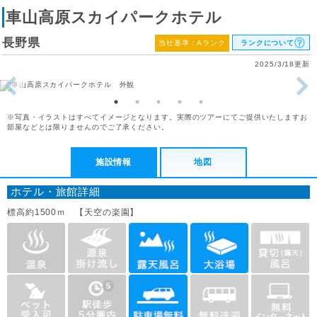
車山高原スカイパークホテル
長野県
当社基準：Aランク
ランクについて
2025/3/18更新
※写真・イラストはすべてイメージとなります。実際のツアーにてご提供いたしますお
部屋などとは限りませんのでご了承ください。
施設情報
地図
ホテル・旅館詳細
標高約1500ｍ 【天空の楽園】