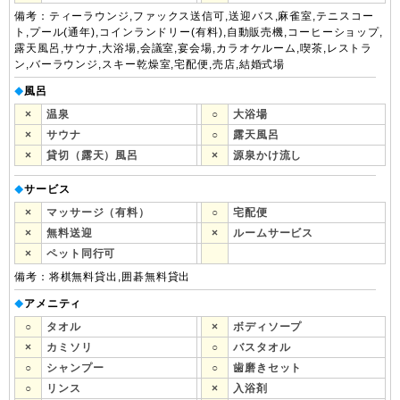
備考：ティーラウンジ,ファックス送信可,送迎バス,麻雀室,テニスコー
ト,プール(通年),コインランドリー(有料),自動販売機,コーヒーショップ,
露天風呂,サウナ,大浴場,会議室,宴会場,カラオケルーム,喫茶,レストラ
ン,バーラウンジ,スキー乾燥室,宅配便,売店,結婚式場
風呂
◆
×
温泉
○
大浴場
×
サウナ
○
露天風呂
×
貸切（露天）風呂
×
源泉かけ流し
サービス
◆
×
マッサージ（有料）
○
宅配便
×
無料送迎
×
ルームサービス
×
ペット同行可
備考：将棋無料貸出,囲碁無料貸出
アメニティ
◆
○
タオル
×
ボディソープ
×
カミソリ
○
バスタオル
○
シャンプー
○
歯磨きセット
○
リンス
×
入浴剤