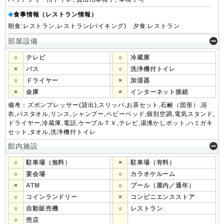
食事情報（レストラン情報）
◆
朝食:レストラン,レストラン(バイキング) 夕食:レストラン
部屋設備
○
テレビ
○
冷蔵庫
×
バス
○
洗浄機付トイレ
○
ドライヤー
×
加湿器
×
金庫
×
インターネット接続
備考：ズボンプレッサー(貸出),スリッパ,お茶セット,石鹸（固形）,浴
衣,バスタオル,リンス,シャンプー,ベビーベッド,個別空調,電気スタンド,
ドライヤー,冷蔵庫,電話,ケーブルＴＶ,テレビ,湯沸かしポット,ハミガキ
セット,タオル,洗浄機付トイレ
館内施設
○
駐車場（無料）
×
駐車場（有料）
○
宴会場
○
カラオケルーム
×
ATM
○
プール（屋内／通年）
○
コインランドリー
×
コンビニエンスストア
○
自動販売機
○
レストラン
○
売店