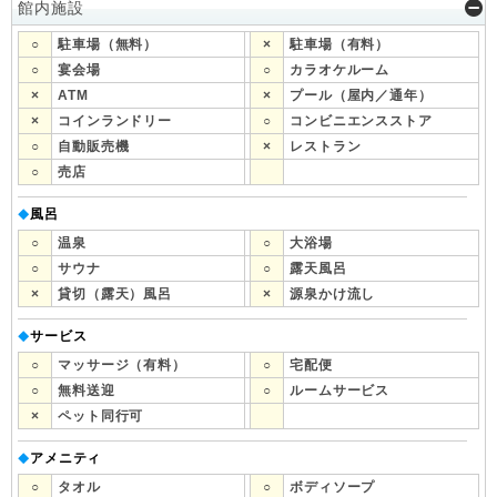
館内施設
○
駐車場（無料）
×
駐車場（有料）
○
宴会場
○
カラオケルーム
×
ATM
×
プール（屋内／通年）
×
コインランドリー
○
コンビニエンスストア
○
自動販売機
×
レストラン
○
売店
風呂
◆
○
温泉
○
大浴場
○
サウナ
○
露天風呂
×
貸切（露天）風呂
×
源泉かけ流し
サービス
◆
○
マッサージ（有料）
○
宅配便
○
無料送迎
○
ルームサービス
×
ペット同行可
アメニティ
◆
○
タオル
○
ボディソープ