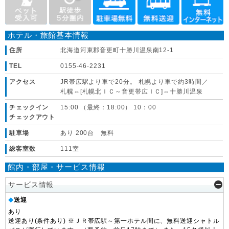
ホテル・旅館基本情報
住所
北海道河東郡音更町十勝川温泉南12-1
TEL
0155-46-2231
アクセス
JR帯広駅より車で20分。 札幌より車で約3時間／
札幌⇔[札幌北ＩＣ～音更帯広ＩＣ]⇔十勝川温泉
チェックイン
15:00 （最終：18:00） 10：00
チェックアウト
駐車場
あり 200台 無料
総客室数
111室
館内・部屋・サービス情報
サービス情報
送迎
◆
あり
送迎あり(条件あり) ※ＪＲ帯広駅～第一ホテル間に、無料送迎シャトル