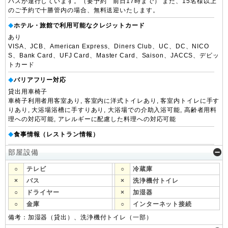
バスが運行しています。（要予約 前日17時まで） また、15名様以上
のご予約で十勝管内の場合、無料送迎いたします。
ホテル・旅館で利用可能なクレジットカード
◆
あり
VISA、JCB、American Express、Diners Club、UC、DC、NICO
S、Bank Card、UFJ Card、Master Card、Saison、JACCS、デビッ
トカード
バリアフリー対応
◆
貸出用車椅子
車椅子利用者用客室あり, 客室内に洋式トイレあり, 客室内トイレに手す
りあり, 大浴場浴槽に手すりあり, 大浴場での介助入浴可能, 高齢者用料
理への対応可能, アレルギーに配慮した料理への対応可能
食事情報（レストラン情報）
◆
部屋設備
○
テレビ
○
冷蔵庫
×
バス
×
洗浄機付トイレ
○
ドライヤー
×
加湿器
○
金庫
○
インターネット接続
備考：加湿器（貸出）、洗浄機付トイレ（一部）