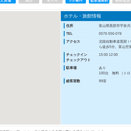
ホテル・旅館情報
住所
富山県黒部市宇奈月温
TEL
0570-550-078
アクセス
北陸自動車道黒部Ｉ
ら徒歩5分。富山空
チェックイン
15:00 12:00
チェックアウト
駐車場
あり
100台 無料 （
総客室数
99室