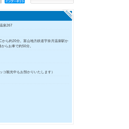
泉267
Cから約20分。富山地方鉄道宇奈月温泉駅か
港からお車で約50分。
トロッコ観光中もお預かりいたします）