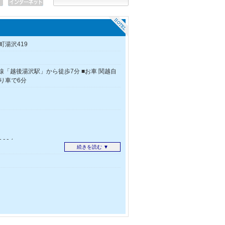
湯沢419
線「越後湯沢駅」から徒歩7分 ■お車 関越自
り車で6分
00台
続きを読む ▼
無し