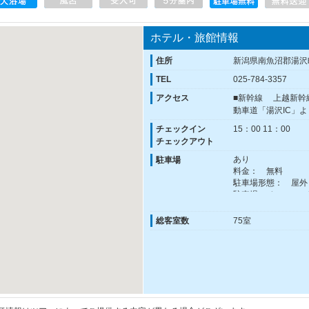
ホテル・旅館情報
住所
新潟県南魚沼郡湯沢町
TEL
025-784-3357
アクセス
■新幹線 上越新幹
動車道「湯沢IC」よ
チェックイン
15：00 11：00
チェックアウト
あり
駐車場
料金： 無料
駐車場形態： 屋外
駐車場スペース： 1
バレーサービス： 
総客室数
75室