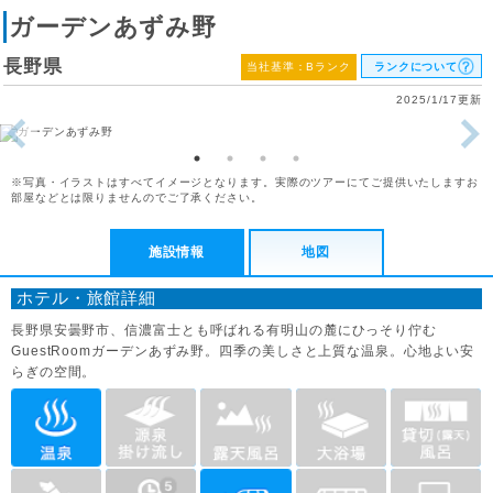
ガーデンあずみ野
長野県
当社基準：Bランク
ランクについて
2025/1/17更新
※写真・イラストはすべてイメージとなります。実際のツアーにてご提供いたしますお
部屋などとは限りませんのでご了承ください。
施設情報
地図
ホテル・旅館詳細
長野県安曇野市、信濃富士とも呼ばれる有明山の麓にひっそり佇む
GuestRoomガーデンあずみ野。四季の美しさと上質な温泉。心地よい安
らぎの空間。