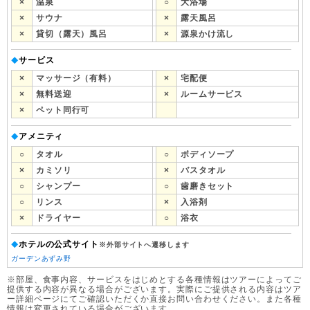
×
温泉
○
大浴場
×
サウナ
×
露天風呂
×
貸切（露天）風呂
×
源泉かけ流し
サービス
◆
×
マッサージ（有料）
×
宅配便
×
無料送迎
×
ルームサービス
×
ペット同行可
アメニティ
◆
○
タオル
○
ボディソープ
×
カミソリ
×
バスタオル
○
シャンプー
○
歯磨きセット
○
リンス
×
入浴剤
×
ドライヤー
○
浴衣
ホテルの公式サイト
◆
※外部サイトへ遷移します
ガーデンあずみ野
※部屋、食事内容、サービスをはじめとする各種情報はツアーによってご
提供する内容が異なる場合がございます。実際にご提供される内容はツア
ー詳細ページにてご確認いただくか直接お問い合わせください。また各種
情報は変更されている場合がございます。