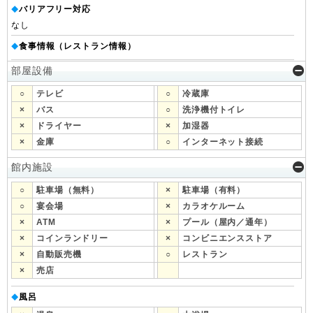
バリアフリー対応
◆
なし
食事情報（レストラン情報）
◆
部屋設備
○
テレビ
○
冷蔵庫
×
バス
○
洗浄機付トイレ
×
ドライヤー
×
加湿器
×
金庫
○
インターネット接続
館内施設
○
駐車場（無料）
×
駐車場（有料）
○
宴会場
×
カラオケルーム
×
ATM
×
プール（屋内／通年）
×
コインランドリー
×
コンビニエンスストア
×
自動販売機
○
レストラン
×
売店
風呂
◆