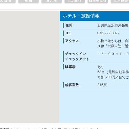
ホテル・旅館情報
住所
石川県金沢市尾張町1
TEL
076-222-8077
アクセス
小松空港からは、自
ス停「武蔵ヶ辻・近
チェックイン
１５：００ １１：
チェックアウト
駐車場
あり
58台（電気自動車枠
1泊1,200円／台
総客室数
215室