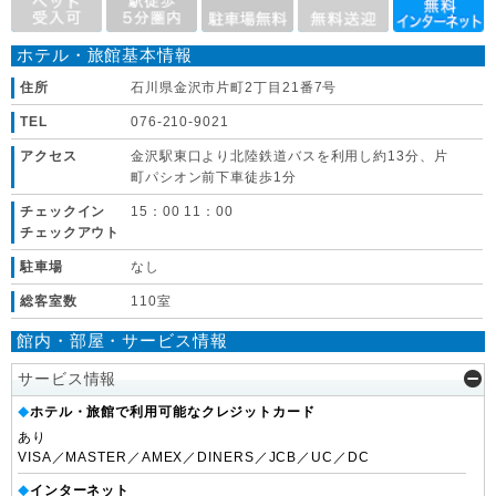
ホテル・旅館基本情報
住所
石川県金沢市片町2丁目21番7号
TEL
076-210-9021
アクセス
金沢駅東口より北陸鉄道バスを利用し約13分、片
町パシオン前下車徒歩1分
チェックイン
15：00 11：00
チェックアウト
駐車場
なし
総客室数
110室
館内・部屋・サービス情報
サービス情報
ホテル・旅館で利用可能なクレジットカード
◆
あり
VISA／MASTER／AMEX／DINERS／JCB／UC／DC
インターネット
◆