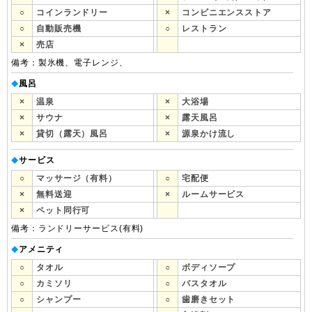
○
コインランドリー
×
コンビニエンスストア
○
自動販売機
○
レストラン
×
売店
備考：製氷機、電子レンジ、
風呂
◆
×
温泉
×
大浴場
×
サウナ
×
露天風呂
×
貸切（露天）風呂
×
源泉かけ流し
サービス
◆
○
マッサージ（有料）
○
宅配便
×
無料送迎
×
ルームサービス
×
ペット同行可
備考：ランドリーサービス(有料)
アメニティ
◆
○
タオル
○
ボディソープ
○
カミソリ
○
バスタオル
○
シャンプー
○
歯磨きセット