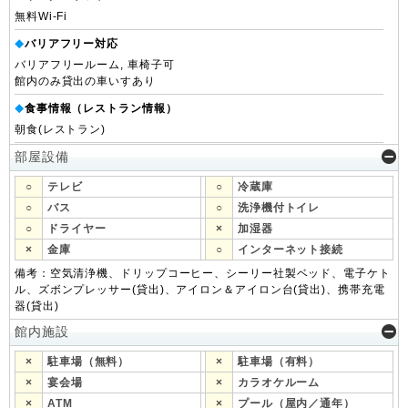
無料Wi-Fi
バリアフリー対応
◆
バリアフリールーム, 車椅子可
館内のみ貸出の車いすあり
食事情報（レストラン情報）
◆
朝食(レストラン)
部屋設備
○
テレビ
○
冷蔵庫
○
バス
○
洗浄機付トイレ
○
ドライヤー
×
加湿器
×
金庫
○
インターネット接続
備考：空気清浄機、ドリップコーヒー、シーリー社製ベッド、電子ケト
ル、ズボンプレッサー(貸出)、アイロン＆アイロン台(貸出)、携帯充電
器(貸出)
館内施設
×
駐車場（無料）
×
駐車場（有料）
×
宴会場
×
カラオケルーム
×
ATM
×
プール（屋内／通年）