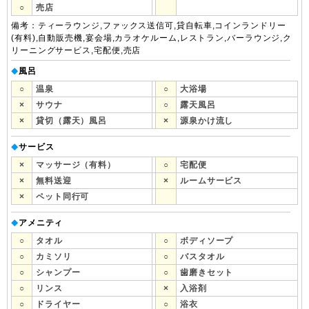
○
売店
備考：ティーラウンジ,ファックス送信可,貸自転車,コインランドリー
(有料),自動販売機,宴会場,カラオケルーム,レストラン,バーラウンジ,ク
リーニングサービス,宅配便,売店
風呂
◆
○
温泉
○
大浴場
×
サウナ
○
露天風呂
×
貸切（露天）風呂
×
源泉かけ流し
サービス
◆
×
マッサージ（有料）
○
宅配便
×
無料送迎
×
ルームサービス
×
ペット同行可
アメニティ
◆
○
タオル
○
ボディソープ
○
カミソリ
○
バスタオル
○
シャンプー
○
歯磨きセット
○
リンス
×
入浴剤
○
ドライヤー
○
浴衣