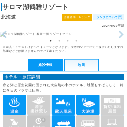
サロマ湖鶴雅リゾート
北海道
当社基準：Aランク
ランクについて
2024/8/30更新
※写真・イラストはすべてイメージとなります。実際のツアーにてご提供いたしますお
部屋などとは限りませんのでご了承ください。
施設情報
地図
ホテル・旅館詳細
森と湖と原生花園に囲まれた大自然の中のホテル。眺望もすばらしく、特
に落日のドラマは圧巻。