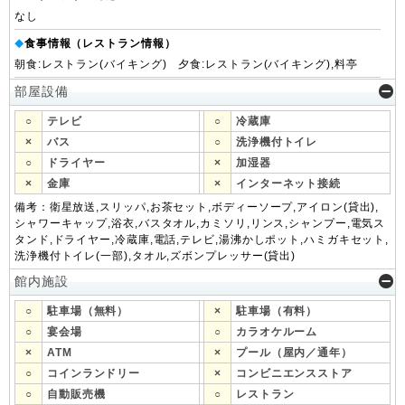
なし
食事情報（レストラン情報）
◆
朝食:レストラン(バイキング) 夕食:レストラン(バイキング),料亭
部屋設備
○
テレビ
○
冷蔵庫
×
バス
○
洗浄機付トイレ
○
ドライヤー
×
加湿器
×
金庫
×
インターネット接続
備考：衛星放送,スリッパ,お茶セット,ボディーソープ,アイロン(貸出),
シャワーキャップ,浴衣,バスタオル,カミソリ,リンス,シャンプー,電気ス
タンド,ドライヤー,冷蔵庫,電話,テレビ,湯沸かしポット,ハミガキセット,
洗浄機付トイレ(一部),タオル,ズボンプレッサー(貸出)
館内施設
○
駐車場（無料）
×
駐車場（有料）
○
宴会場
○
カラオケルーム
×
ATM
×
プール（屋内／通年）
○
コインランドリー
×
コンビニエンスストア
○
自動販売機
○
レストラン