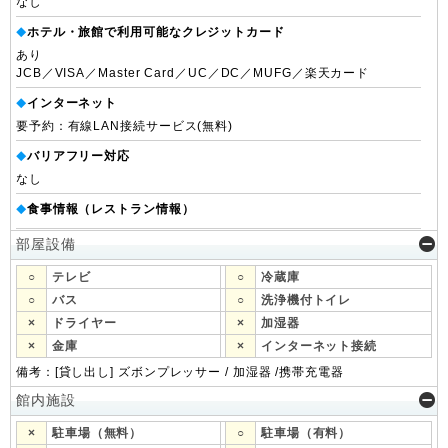
なし
ホテル・旅館で利用可能なクレジットカード
◆
あり
JCB／VISA／Master Card／UC／DC／MUFG／楽天カード
インターネット
◆
要予約：有線LAN接続サービス(無料)
バリアフリー対応
◆
なし
食事情報（レストラン情報）
◆
部屋設備
○
テレビ
○
冷蔵庫
○
バス
○
洗浄機付トイレ
×
ドライヤー
×
加湿器
×
金庫
×
インターネット接続
備考：[貸し出し] ズボンプレッサー / 加湿器 /携帯充電器
館内施設
×
駐車場（無料）
○
駐車場（有料）