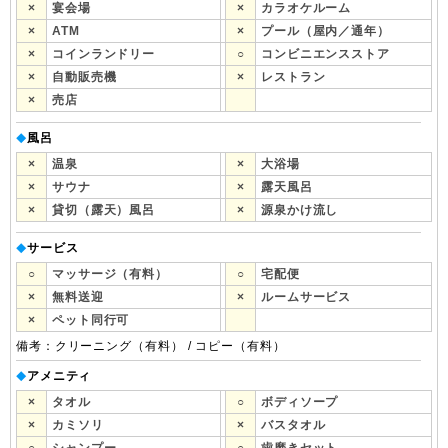
×
宴会場
×
カラオケルーム
×
ATM
×
プール（屋内／通年）
×
コインランドリー
○
コンビニエンスストア
×
自動販売機
×
レストラン
×
売店
風呂
◆
×
温泉
×
大浴場
×
サウナ
×
露天風呂
×
貸切（露天）風呂
×
源泉かけ流し
サービス
◆
○
マッサージ（有料）
○
宅配便
×
無料送迎
×
ルームサービス
×
ペット同行可
備考：クリーニング（有料） / コピー（有料）
アメニティ
◆
×
タオル
○
ボディソープ
×
カミソリ
×
バスタオル