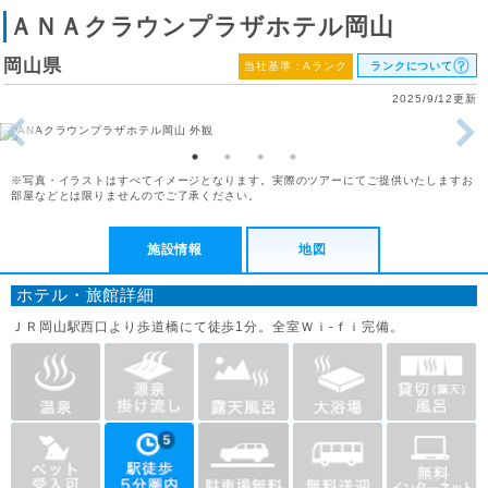
ＡＮＡクラウンプラザホテル岡山
岡山県
当社基準：Aランク
ランクについて
2025/9/12更新
※写真・イラストはすべてイメージとなります。実際のツアーにてご提供いたしますお
部屋などとは限りませんのでご了承ください。
施設情報
地図
ホテル・旅館詳細
ＪＲ岡山駅西口より歩道橋にて徒歩1分。全室Ｗｉ-ｆｉ完備。