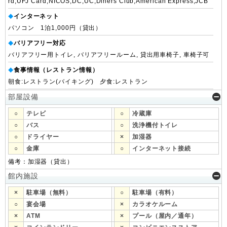
rd,UFJ Card,NICOS,DC,UC,Diners Club,American Express,JCB
インターネット
◆
パソコン 1泊1,000円（貸出）
バリアフリー対応
◆
バリアフリー用トイレ, バリアフリールーム, 貸出用車椅子, 車椅子可
食事情報（レストラン情報）
◆
朝食:レストラン(バイキング) 夕食:レストラン
部屋設備
○
テレビ
○
冷蔵庫
○
バス
○
洗浄機付トイレ
○
ドライヤー
×
加湿器
○
金庫
○
インターネット接続
備考：加湿器（貸出）
館内施設
×
駐車場（無料）
○
駐車場（有料）
○
宴会場
×
カラオケルーム
×
ATM
×
プール（屋内／通年）