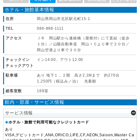
ホテル・旅館基本情報
住所
岡山県岡山市北区駅元町15-1
TEL
086-898-1111
アクセス
ＪＲ 岡山駅から連絡橋（屋根付）にて直結（徒歩
１分）／山陽自動車道 岡山ＩＣより車で２０分／
岡山空港より車で３０分
チェックイン
イン14:00、アウト12:00
チェックアウト
駐車場
あり 地下１，２階 高さ2,1Mまで 約270台
1,250円（税込み／泊） 先着順
総客室数
169室
館内・部屋・サービス情報
サービス情報
ホテル・旅館で利用可能なクレジットカード
◆
あり
VISA,デビットカード,ANA,ORICO,LIFE,CF,AEON,Saison,Master Ca