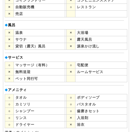
×
コインランドリー
×
コンビニエンスストア
×
自動販売機
○
レストラン
×
売店
風呂
◆
×
温泉
×
大浴場
×
サウナ
×
露天風呂
×
貸切（露天）風呂
×
源泉かけ流し
サービス
◆
○
マッサージ（有料）
○
宅配便
×
無料送迎
×
ルームサービス
×
ペット同行可
アメニティ
◆
○
タオル
○
ボディソープ
○
カミソリ
○
バスタオル
○
シャンプー
○
歯磨きセット
○
リンス
×
入浴剤
○
ドライヤー
×
浴衣