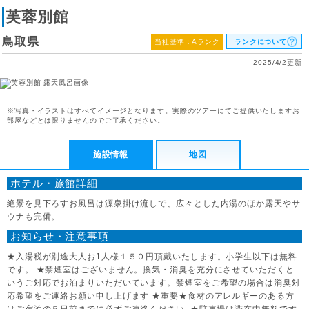
芙蓉別館
鳥取県
当社基準：Aランク
ランクについて
2025/4/2更新
※写真・イラストはすべてイメージとなります。実際のツアーにてご提供いたしますお
部屋などとは限りませんのでご了承ください。
施設情報
地図
ホテル・旅館詳細
絶景を見下ろすお風呂は源泉掛け流しで、広々とした内湯のほか露天やサ
ウナも完備。
お知らせ・注意事項
★入湯税が別途大人お1人様１５０円頂戴いたします。小学生以下は無料
です。 ★禁煙室はございません。換気・消臭を充分にさせていただくと
いうご対応でお泊まりいただいています。禁煙室をご希望の場合は消臭対
応希望をご連絡お願い申し上げます ★重要★食材のアレルギーのある方