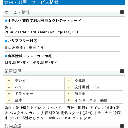
館内・部屋・サービス情報
サービス情報
ホテル・旅館で利用可能なクレジットカード
◆
あり
VISA,Master Card,American Express,JCB
バリアフリー対応
◆
貸出用車椅子, 車椅子可
食事情報（レストラン情報）
◆
朝食:部屋,個室 夕食:部屋,個室
部屋設備
○
テレビ
○
冷蔵庫
○
バス
○
洗浄機付トイレ
○
ドライヤー
×
加湿器
○
金庫
×
インターネット接続
備考：洗浄機付トイレ,スリッパ,くし,石鹸（固形）,アイロン(貸出),浴
衣,バスタオル,カミソリ,個別空調,電気スタンド(貸出),ドライヤー,冷蔵
庫,テレビ,湯沸かしポット,金庫,ハミガキセット,タオル
館内施設