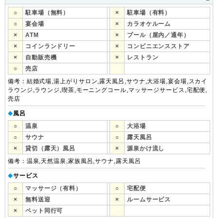
○
駐車場（無料）
×
駐車場（有料）
○
宴会場
×
カラオケルーム
×
ATM
×
プール（屋内／通年）
×
コインランドリー
×
コンビニエンスストア
×
自動販売機
×
レストラン
○
売店
備考：結婚式場,湯上がりサロン,露天風呂,サウナ,大浴場,宴会場,スカイ
ラウンジ,ラウンジ,喫茶,モーニングコール,マッサージサービス,宅配便,
売店
風呂
◆
○
温泉
○
大浴場
○
サウナ
○
露天風呂
×
貸切（露天）風呂
×
源泉かけ流し
備考：温泉,天然温泉,家族風呂,サウナ,露天風呂
サービス
◆
○
マッサージ（有料）
○
宅配便
×
無料送迎
×
ルームサービス
×
ペット同行可