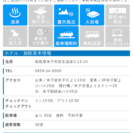
はご宿泊の５日前までに必ずご連絡ください, ★駐車場は滞在中無料です,
ホテル・旅館基本情報
住所
鳥取県米子市皆生温泉3-14-10
TEL
0859-34-0009
アクセス
お車／米子道米子ICより10分 電車／JR米子駅よ
りバス20分 飛行機／米子空港よりタクシー20
分、米子駅経由バス45分
チェックイン
イン15:00、アウト10:00
チェックアウト
駐車場
あり 50台 無料 予約不要
総客室数
36室