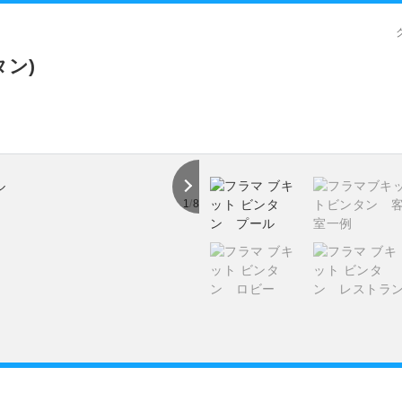
タン)
1
/
8