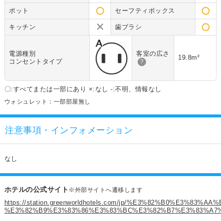
ポット
セーフティボックス
キッチン
歯ブラシ
電源種別
客室の広さ
19.8m²
コンセントタイプ
?
〇:すべてまたは一部にあり ×:なし -:不明、情報なし
ウォシュレット：一部部屋無し
注意事項・インフォメーション
なし
ホテルの公式サイト
※外部サイトへ遷移します
https://station.greenworldhotels.com/jp/%E3%82%B0%E3
%E3%82%B9%E3%83%86%E3%83%BC%E3%82%B7%E3%83%A7%